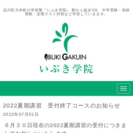
品川区大井町の学習塾『いぶき学院』 駅から徒歩3分。中学受験・高校
受験・定期テスト対策など学習していきます。
N
a
v
i
2022夏期講習 受付終了コースのお知らせ
g
a
2022年07月01日
t
i
６月３０日現在の2022夏期講習の受付につきま
o
n