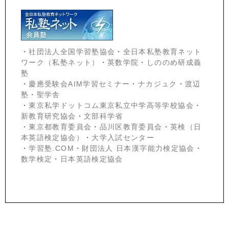
・
社団法人全国学習塾協会
・
全日本私塾教育ネット
ワーク（私塾ネット）
・
英数学院
・
しののめ研成義
塾
・
慶應受験会
AIM学習セミナー
・
ナカジュク
・
渡辺
塾
・
聖学舎
・
東京私学ドットコム東京私立中学高等学校協会
・
新教育研究協会
・
文部科学省
・
東京都教育委員会
・
品川区教育委員会
・
英検（日
本英語検定協会）
・
大学入試センター
・
学習塾.COM
・
財団法人 日本漢字能力検定協会
・
数学検定
・
日本英語検定協会