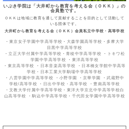
いぶき学院は「大井町から教育を考える会（ＯＫＫ）」の
会員塾です。
ＯＫＫは地域に教育を通して貢献することを目的として活動して
いる団体です。
大井町から教育を考える会（ＯＫＫ）会員私立中学校・高等学校
・
東京女子学園中学高等学校
・
大森学園高等学校
・
多摩大学
目黒中学高等学校
・
立正大学付属中学高等学校
・
青稜中学高等学校
・
トキワ松
学園中学高等学校
・
東洋高等学校
・
東京高等学校
・
日本音楽高等学校
・
日本橋女学館中学高等
学校
・
日本工業大学駒場中学高等学校
・
八雲学園中学高等学校
・
小野学園
・
京華学園
・
武蔵野中
学校/高等学校
・
日出中学校
・高等学校
・
豊南高等学校
・
文教大学付属中学高等学校
・
東洋大学京北中学高等学校白
山高等学校
・
駒込中学高等学校
・
千代田女学園中学高等学校