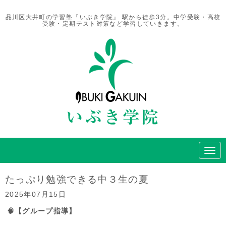
品川区大井町の学習塾『いぶき学院』 駅から徒歩3分。中学受験・高校
受験・定期テスト対策など学習していきます。
N
a
v
i
たっぷり勉強できる中３生の夏
g
a
2025年07月15日
t
i
🧠【グループ指導】
o
n