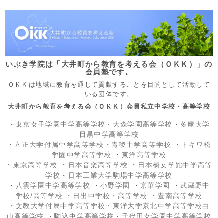
いぶき学院は「大井町から教育を考える会（ＯＫＫ）」の
会員塾です。
ＯＫＫは地域に教育を通して貢献することを目的として活動して
いる団体です。
大井町から教育を考える会（ＯＫＫ）会員私立中学校・高等学校
・
東京女子学園中学高等学校
・
大森学園高等学校
・
多摩大学
目黒中学高等学校
・
立正大学付属中学高等学校
・
青稜中学高等学校
・
トキワ松
学園中学高等学校
・
東洋高等学校
・
東京高等学校
・
日本音楽高等学校
・
日本橋女学館中学高等
学校
・
日本工業大学駒場中学高等学校
・
八雲学園中学高等学校
・
小野学園
・
京華学園
・
武蔵野中
学校/高等学校
・
日出中学校
・高等学校
・
豊南高等学校
・
文教大学付属中学高等学校
・
東洋大学京北中学高等学校白
山高等学校
・
駒込中学高等学校
・
千代田女学園中学高等学校