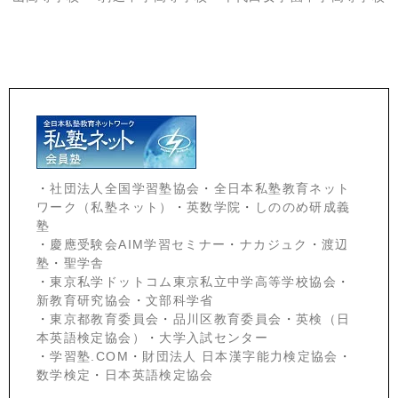
・
社団法人全国学習塾協会
・
全日本私塾教育ネット
ワーク（私塾ネット）
・
英数学院
・
しののめ研成義
塾
・
慶應受験会
AIM学習セミナー
・
ナカジュク
・
渡辺
塾
・
聖学舎
・
東京私学ドットコム東京私立中学高等学校協会
・
新教育研究協会
・
文部科学省
・
東京都教育委員会
・
品川区教育委員会
・
英検（日
本英語検定協会）
・
大学入試センター
・
学習塾.COM
・
財団法人 日本漢字能力検定協会
・
数学検定
・
日本英語検定協会