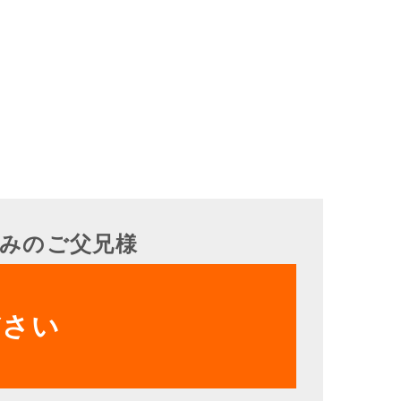
みのご父兄様
ださい