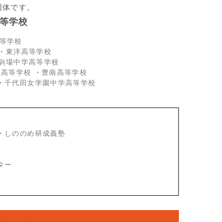
団体です。
等学校
等学校
・
東洋高等学校
駒場中学高等学校
・高等学校
・
豊南高等学校
・
千代田女学園中学高等学校
・
しののめ研成義塾
ター