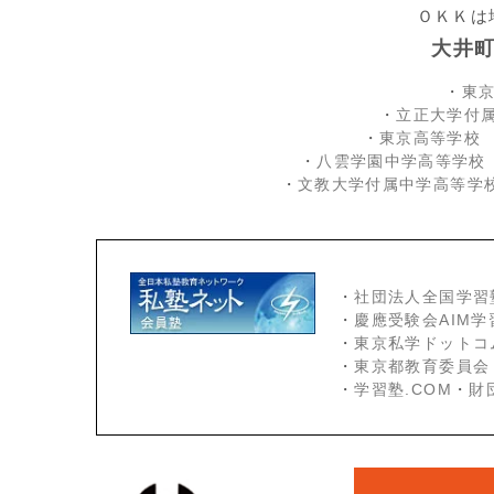
ＯＫＫは
大井
・
東
・
立正大学付
・
東京高等学校
・
八雲学園中学高等学校
・
文教大学付属中学高等学
・
社団法人全国学習
・
慶應受験会
AIM
・
東京私学ドットコ
・
東京都教育委員会
・
学習塾.COM
・
財