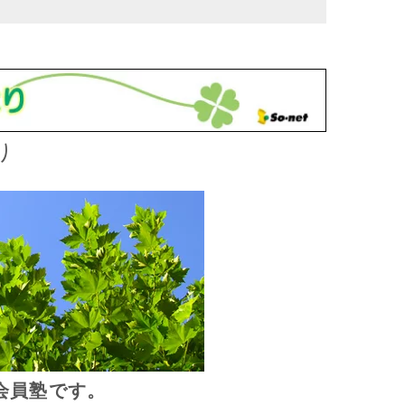
り
会員塾です。