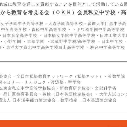
地域に教育を通して貢献することを目的として活動している
町から教育を考える会（ＯＫＫ）会員私立中学校・高
京女子学園中学高等学校
・
大森学園高等学校
・
多摩大学目黒中学高
属中学高等学校
・
青稜中学高等学校
・
トキワ松学園中学高等学校
・
日本音楽高等学校
・
日本橋女学館中学高等学校
・
日本工業大学
・
小野学園
・
京華学園
・
武蔵野中学校/高等学校
・
日出中学校
校
・
東洋大学京北中学高等学校白山高等学校
・
駒込中学高等学校
塾協会
・
全日本私塾教育ネットワーク（私塾ネット）
・
英数学院
学習セミナー
・
ナカジュク
・
渡辺塾
・
聖学舎
ム東京私立中学高等学校協会
・
新教育研究協会
・
文部科学省
・
品川区教育委員会
・
英検（日本英語検定協会）
・
大学入試セン
団法人 日本漢字能力検定協会
・
数学検定
・
日本英語検定協会