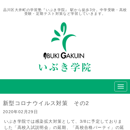
品川区大井町の学習塾『いぶき学院』 駅から徒歩3分。中学受験・高校
受験・定期テスト対策など学習していきます。
N
a
v
i
新型コロナウイルス対策 その2
g
a
2020年02月29日
t
i
いぶき学院では感染拡大対策として、3/8に予定しておりま
o
した「高校入試説明会」の延期、「高校合格パーティ」の延
n