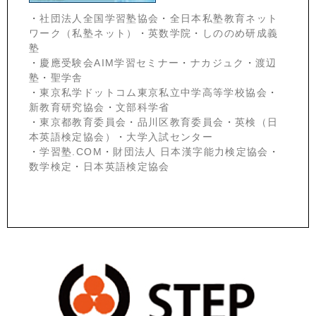
・
社団法人全国学習塾協会
・
全日本私塾教育ネット
ワーク（私塾ネット）
・
英数学院
・
しののめ研成義
塾
・
慶應受験会
AIM学習セミナー
・
ナカジュク
・
渡辺
塾
・
聖学舎
・
東京私学ドットコム東京私立中学高等学校協会
・
新教育研究協会
・
文部科学省
・
東京都教育委員会
・
品川区教育委員会
・
英検（日
本英語検定協会）
・
大学入試センター
・
学習塾.COM
・
財団法人 日本漢字能力検定協会
・
数学検定
・
日本英語検定協会