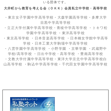
いる団体です。
大井町から教育を考える会（ＯＫＫ）会員私立中学校・高等学校
・
東京女子学園中学高等学校
・
大森学園高等学校
・
多摩大学
目黒中学高等学校
・
立正大学付属中学高等学校
・
青稜中学高等学校
・
トキワ松
学園中学高等学校
・
東洋高等学校
・
東京高等学校
・
日本音楽高等学校
・
日本橋女学館中学高等
学校
・
日本工業大学駒場中学高等学校
・
八雲学園中学高等学校
・
小野学園
・
京華学園
・
武蔵野中
学校/高等学校
・
日出中学校
・高等学校
・
豊南高等学校
・
文教大学付属中学高等学校
・
東洋大学京北中学高等学校白
山高等学校
・
駒込中学高等学校
・
千代田女学園中学高等学校