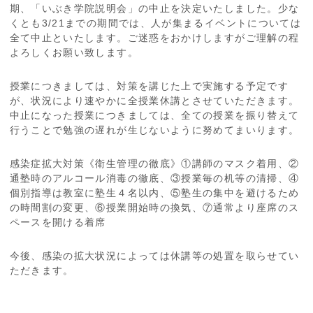
期、「いぶき学院説明会」の中止を決定いたしました。少な
くとも3/21までの期間では、人が集まるイベントについては
全て中止といたします。ご迷惑をおかけしますがご理解の程
よろしくお願い致します。
授業につきましては、対策を講じた上で実施する予定です
が、状況により速やかに全授業休講とさせていただきます。
中止になった授業につきましては、全ての授業を振り替えて
行うことで勉強の遅れが生じないように努めてまいります。
感染症拡大対策《衛生管理の徹底》①講師のマスク着用、②
通塾時のアルコール消毒の徹底、③授業毎の机等の清掃、④
個別指導は教室に塾生４名以内、⑤塾生の集中を避けるため
の時間割の変更、⑥授業開始時の換気、⑦通常より座席のス
ペースを開ける着席
今後、感染の拡大状況によっては休講等の処置を取らせてい
ただきます。