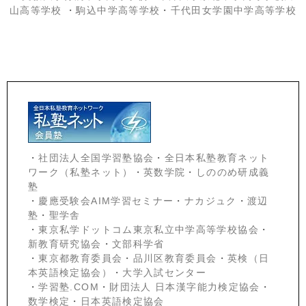
山高等学校
・
駒込中学高等学校
・
千代田女学園中学高等学校
・
社団法人全国学習塾協会
・
全日本私塾教育ネット
ワーク（私塾ネット）
・
英数学院
・
しののめ研成義
塾
・
慶應受験会
AIM学習セミナー
・
ナカジュク
・
渡辺
塾
・
聖学舎
・
東京私学ドットコム東京私立中学高等学校協会
・
新教育研究協会
・
文部科学省
・
東京都教育委員会
・
品川区教育委員会
・
英検（日
本英語検定協会）
・
大学入試センター
・
学習塾.COM
・
財団法人 日本漢字能力検定協会
・
数学検定
・
日本英語検定協会