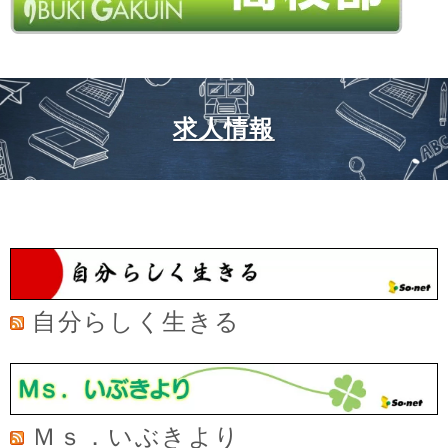
求人情報
自分らしく生きる
Ｍｓ．いぶきより