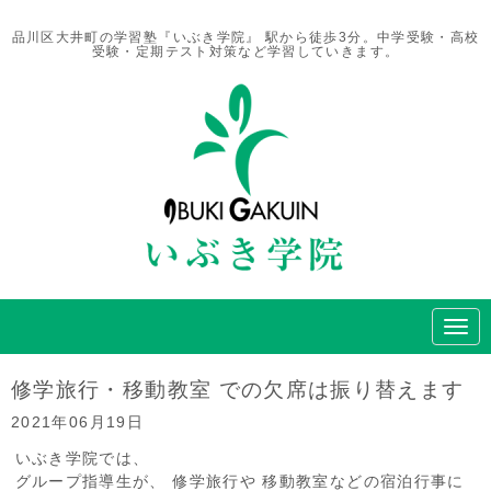
品川区大井町の学習塾『いぶき学院』 駅から徒歩3分。中学受験・高校
受験・定期テスト対策など学習していきます。
N
a
v
i
修学旅行・移動教室 での欠席は振り替えます
g
a
2021年06月19日
t
i
いぶき学院では、
o
グループ指導生が、 修学旅行や 移動教室などの宿泊行事に
n