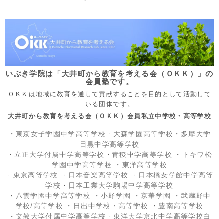
いぶき学院は「大井町から教育を考える会（ＯＫＫ）」の
会員塾です。
ＯＫＫは地域に教育を通して貢献することを目的として活動して
いる団体です。
大井町から教育を考える会（ＯＫＫ）会員私立中学校・高等学校
・
東京女子学園中学高等学校
・
大森学園高等学校
・
多摩大学
目黒中学高等学校
・
立正大学付属中学高等学校
・
青稜中学高等学校
・
トキワ松
学園中学高等学校
・
東洋高等学校
・
東京高等学校
・
日本音楽高等学校
・
日本橋女学館中学高等
学校
・
日本工業大学駒場中学高等学校
・
八雲学園中学高等学校
・
小野学園
・
京華学園
・
武蔵野中
学校/高等学校
・
日出中学校
・高等学校
・
豊南高等学校
・
文教大学付属中学高等学校
・
東洋大学京北中学高等学校白