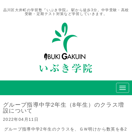
品川区大井町の学習塾『いぶき学院』 駅から徒歩3分。中学受験・高校
受験・定期テスト対策など学習していきます。
N
a
v
i
グループ指導中学2年生（8年生）のクラス増
g
設について
a
t
2022年04月11日
i
o
グループ指導中学2年生のクラスを、ＧＷ明けから数英を各2
n