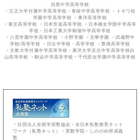
目黒中学高等学校
・
立正大学付属中学高等学校
・
青稜中学高等学校
・
トキワ松
学園中学高等学校
・
東洋高等学校
・
東京高等学校
・
日本音楽高等学校
・
日本橋女学館中学高等
学校
・
日本工業大学駒場中学高等学校
・
八雲学園中学高等学校
・
小野学園
・
京華学園
・
武蔵野中
学校/高等学校
・
日出中学校
・高等学校
・
豊南高等学校
・
文教大学付属中学高等学校
・
東洋大学京北中学高等学校白
山高等学校
・
駒込中学高等学校
・
千代田女学園中学高等学校
・
社団法人全国学習塾協会
・
全日本私塾教育ネット
ワーク（私塾ネット）
・
英数学院
・
しののめ研成義
塾