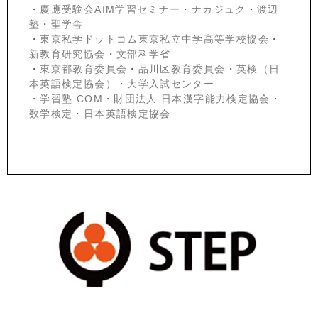
・
慶應受験会
AIM学習セミナー
・
ナカジュク
・
渡辺
塾
・
聖学舎
・
東京私学ドットコム東京私立中学高等学校協会
・
新教育研究協会
・
文部科学省
・
東京都教育委員会
・
品川区教育委員会
・
英検（日
本英語検定協会）
・
大学入試センター
・
学習塾.COM
・
財団法人 日本漢字能力検定協会
・
数学検定
・
日本英語検定協会