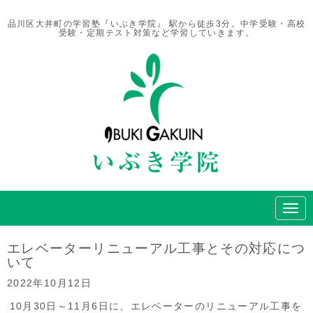
品川区大井町の学習塾『いぶき学院』 駅から徒歩3分。中学受験・高校
受験・定期テスト対策など学習していきます。
N
a
v
i
エレベーターリニューアル工事とその対応につ
g
いて
a
t
2022年10月12日
i
o
10月30日～11月6日に、エレベーターのリニューアル工事を
n