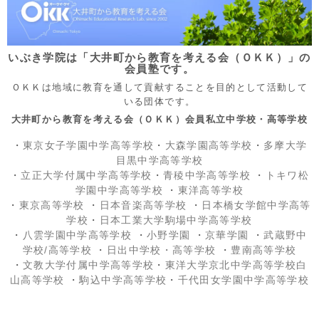
いぶき学院は「大井町から教育を考える会（ＯＫＫ）」の
会員塾です。
ＯＫＫは地域に教育を通して貢献することを目的として活動して
いる団体です。
大井町から教育を考える会（ＯＫＫ）会員私立中学校・高等学校
・
東京女子学園中学高等学校
・
大森学園高等学校
・
多摩大学
目黒中学高等学校
・
立正大学付属中学高等学校
・
青稜中学高等学校
・
トキワ松
学園中学高等学校
・
東洋高等学校
・
東京高等学校
・
日本音楽高等学校
・
日本橋女学館中学高等
学校
・
日本工業大学駒場中学高等学校
・
八雲学園中学高等学校
・
小野学園
・
京華学園
・
武蔵野中
学校/高等学校
・
日出中学校
・高等学校
・
豊南高等学校
・
文教大学付属中学高等学校
・
東洋大学京北中学高等学校白
山高等学校
・
駒込中学高等学校
・
千代田女学園中学高等学校