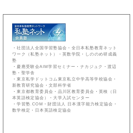
・
社団法人全国学習塾協会
・
全日本私塾教育ネット
ワーク（私塾ネット）
・
英数学院
・
しののめ研成義
塾
・
慶應受験会
AIM学習セミナー
・
ナカジュク
・
渡辺
塾
・
聖学舎
・
東京私学ドットコム東京私立中学高等学校協会
・
新教育研究協会
・
文部科学省
・
東京都教育委員会
・
品川区教育委員会
・
英検（日
本英語検定協会）
・
大学入試センター
・
学習塾.COM
・
財団法人 日本漢字能力検定協会
・
数学検定
・
日本英語検定協会