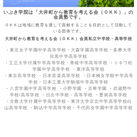
いぶき学院は「大井町から教育を考える会（ＯＫＫ）」の
会員塾です。
ＯＫＫは地域に教育を通して貢献することを目的として活動して
いる団体です。
大井町から教育を考える会（ＯＫＫ）会員私立中学校・高等学校
・
東京女子学園中学高等学校
・
大森学園高等学校
・
多摩大学
目黒中学高等学校
・
立正大学付属中学高等学校
・
青稜中学高等学校
・
トキワ松
学園中学高等学校
・
東洋高等学校
・
東京高等学校
・
日本音楽高等学校
・
日本橋女学館中学高等
学校
・
日本工業大学駒場中学高等学校
・
八雲学園中学高等学校
・
小野学園
・
京華学園
・
武蔵野中
学校/高等学校
・
日出中学校
・高等学校
・
豊南高等学校
・
文教大学付属中学高等学校
・
東洋大学京北中学高等学校白
山高等学校
・
駒込中学高等学校
・
千代田女学園中学高等学校