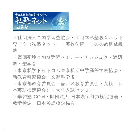
・
社団法人全国学習塾協会
・
全日本私塾教育ネット
ワーク（私塾ネット）
・
英数学院
・
しののめ研成義
塾
・
慶應受験会
AIM学習セミナー
・
ナカジュク
・
渡辺
塾
・
聖学舎
・
東京私学ドットコム東京私立中学高等学校協会
・
新教育研究協会
・
文部科学省
・
東京都教育委員会
・
品川区教育委員会
・
英検（日
本英語検定協会）
・
大学入試センター
・
学習塾.COM
・
財団法人 日本漢字能力検定協会
・
数学検定
・
日本英語検定協会