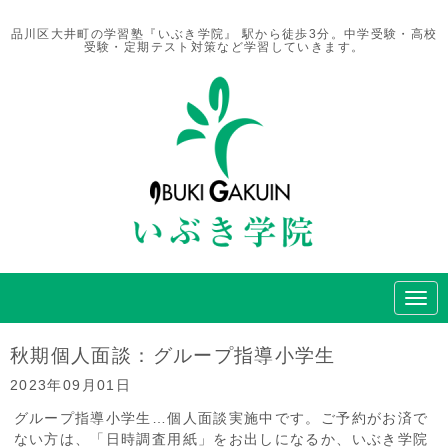
品川区大井町の学習塾『いぶき学院』 駅から徒歩3分。中学受験・高校
受験・定期テスト対策など学習していきます。
N
a
v
i
秋期個人面談：グループ指導小学生
g
a
2023年09月01日
t
i
グループ指導小学生…個人面談実施中です。ご予約がお済で
o
ない方は、「日時調査用紙」をお出しになるか、いぶき学院
n