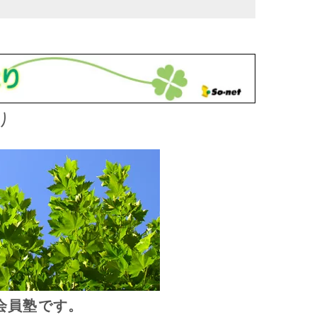
り
会員塾です。