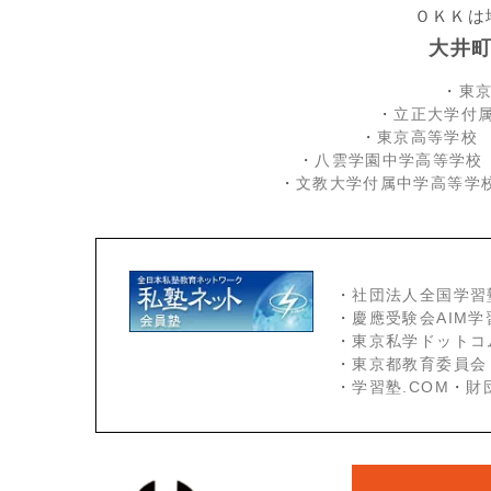
ＯＫＫは
大井
・
東
・
立正大学付
・
東京高等学校
・
八雲学園中学高等学校
・
文教大学付属中学高等学
・
社団法人全国学習
・
慶應受験会
AIM
・
東京私学ドットコ
・
東京都教育委員会
・
学習塾.COM
・
財