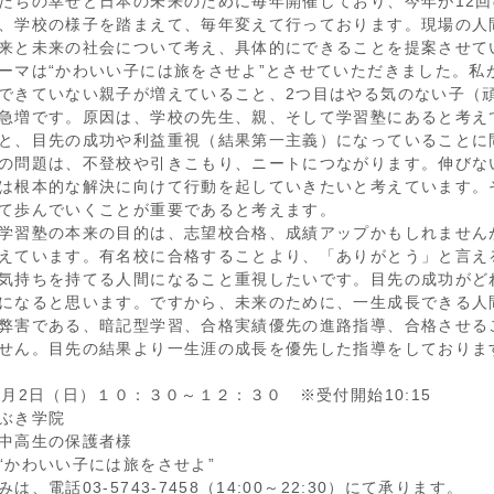
たちの幸せと日本の未来のために毎年開催しており、今年が12
、学校の様子を踏まえて、毎年変えて行っております。現場の人
来と未来の社会について考え、具体的にできることを提案させて
ーマは“かわいい子には旅をさせよ”とさせていただきました。私
できていない親子が増えていること、2つ目はやる気のない子（
急増です。原因は、学校の先生、親、そして学習塾にあると考え
と、目先の成功や利益重視（結果第一主義）になっていることに
の問題は、不登校や引きこもり、ニートにつながります。伸びな
は根本的な解決に向けて行動を起していきたいと考えています。
て歩んでいくことが重要であると考えます。
学習塾の本来の目的は、志望校合格、成績アップかもしれません
えています。有名校に合格することより、「ありがとう」と言え
気持ちを持てる人間になること重視したいです。目先の成功がど
になると思います。ですから、未来のために、一生成長できる人
弊害である、暗記型学習、合格実績優先の進路指導、合格させる
せん。目先の結果より一生涯の成長を優先した指導をしておりま
2月2日（日）１０：３０～１２：３０ ※受付開始10:15
ぶき学院
中高生の保護者様
“かわいい子には旅をさせよ”
は、電話03-5743-7458（14:00～22:30）にて承ります。