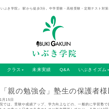
いぶき学院』 駅から徒歩3分。中学受験・高校受験・定期テスト対
クラス
未来実績
Q&A
いぶきイズム
/2「親の勉強会」塾生の保護者
11月15日
院では、受験や成績アップ、学力向上などの、一般的に学習塾で