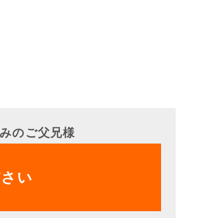
みのご父兄様
ださい