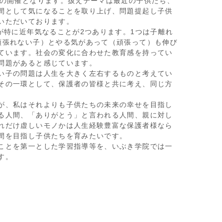
回の開催となります。扱えテーマは最近の子供たち、
間として気になることを取り上げ、問題提起し子供
いただいております。
が特に近年気なることが2つあります。1つは子離れ
頑張れない子）とやる気があって（頑張って）も伸び
ています。社会の変化に合わせた教育感を持ってい
問題があると感じています。
い子の問題は人生を大きく左右するものと考えてい
その一環として、保護者の皆様と共に考え、同じ方
が、私はそれよりも子供たちの未来の幸せを目指し
る人間、「ありがとう」と言われる人間、親に対し
れだけ虚しいモノかは人生経験豊富な保護者様なら
間を目指し子供たちを育みたいです。
ことを第一とした学習指導等を、いぶき学院では一
す。