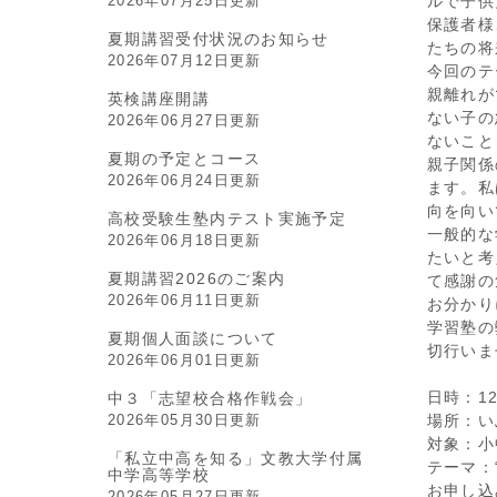
2026年07月25日更新
ルで子供
保護者様
夏期講習受付状況のお知らせ
たちの将
2026年07月12日更新
今回のテ
親離れが
英検講座開講
ない子の
2026年06月27日更新
ないこと
夏期の予定とコース
親子関係
2026年06月24日更新
ます。私
向を向い
高校受験生塾内テスト実施予定
一般的な
2026年06月18日更新
たいと考
夏期講習2026のご案内
て感謝の
2026年06月11日更新
お分かり
学習塾の
夏期個人面談について
切行いま
2026年06月01日更新
日時：1
中３「志望校合格作戦会」
2026年05月30日更新
場所：い
対象：小
「私立中高を知る」文教大学付属
テーマ：
中学高等学校
お申し込み
2026年05月27日更新