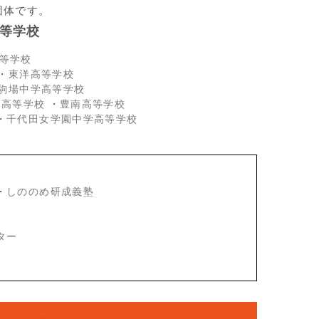
団体です。
等学校
等学校
・
東洋高等学校
駒場中学高等学校
・高等学校
・
豊南高等学校
・
千代田女学園中学高等学校
・
しののめ研成義塾
ター