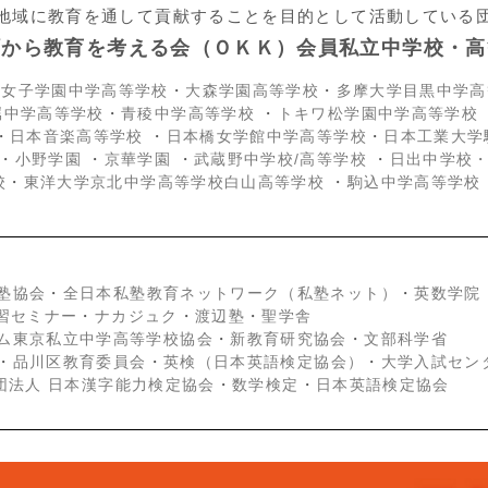
地域に教育を通して貢献することを目的として活動している
町から教育を考える会（ＯＫＫ）会員私立中学校・高
京女子学園中学高等学校
・
大森学園高等学校
・
多摩大学目黒中学高
属中学高等学校
・
青稜中学高等学校
・
トキワ松学園中学高等学校
・
日本音楽高等学校
・
日本橋女学館中学高等学校
・
日本工業大学
・
小野学園
・
京華学園
・
武蔵野中学校/高等学校
・
日出中学校
校
・
東洋大学京北中学高等学校白山高等学校
・
駒込中学高等学校
塾協会
・
全日本私塾教育ネットワーク（私塾ネット）
・
英数学院
学習セミナー
・
ナカジュク
・
渡辺塾
・
聖学舎
ム東京私立中学高等学校協会
・
新教育研究協会
・
文部科学省
・
品川区教育委員会
・
英検（日本英語検定協会）
・
大学入試セン
団法人 日本漢字能力検定協会
・
数学検定
・
日本英語検定協会