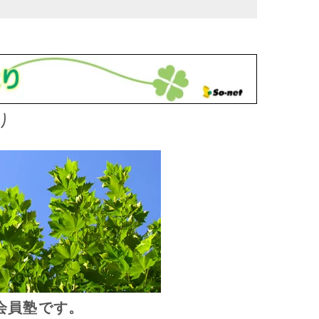
り
会員塾です。