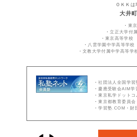
ＯＫＫは
大井
・
東
・
立正大学付
・
東京高等学校
・
八雲学園中学高等学校
・
文教大学付属中学高等学
・
社団法人全国学習
・
慶應受験会
AIM
・
東京私学ドットコ
・
東京都教育委員会
・
学習塾.COM
・
財