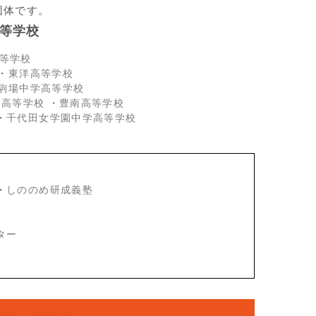
団体です。
等学校
等学校
・
東洋高等学校
駒場中学高等学校
・高等学校
・
豊南高等学校
・
千代田女学園中学高等学校
・
しののめ研成義塾
ター