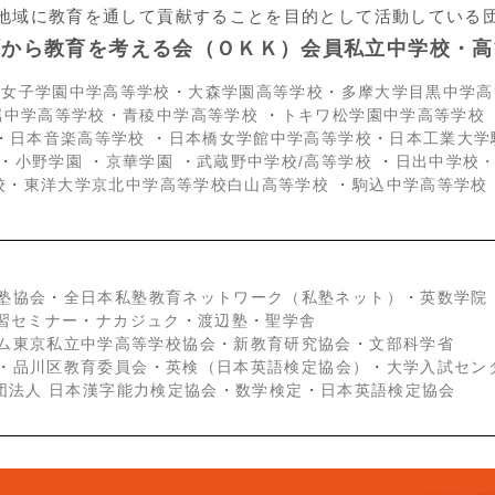
地域に教育を通して貢献することを目的として活動している
町から教育を考える会（ＯＫＫ）会員私立中学校・高
京女子学園中学高等学校
・
大森学園高等学校
・
多摩大学目黒中学高
属中学高等学校
・
青稜中学高等学校
・
トキワ松学園中学高等学校
・
日本音楽高等学校
・
日本橋女学館中学高等学校
・
日本工業大学
・
小野学園
・
京華学園
・
武蔵野中学校/高等学校
・
日出中学校
校
・
東洋大学京北中学高等学校白山高等学校
・
駒込中学高等学校
塾協会
・
全日本私塾教育ネットワーク（私塾ネット）
・
英数学院
学習セミナー
・
ナカジュク
・
渡辺塾
・
聖学舎
ム東京私立中学高等学校協会
・
新教育研究協会
・
文部科学省
・
品川区教育委員会
・
英検（日本英語検定協会）
・
大学入試セン
団法人 日本漢字能力検定協会
・
数学検定
・
日本英語検定協会