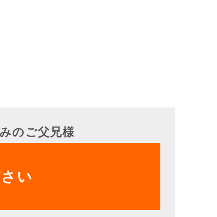
みのご父兄様
ださい