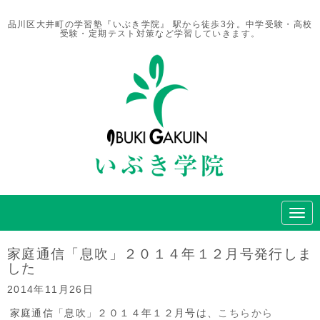
品川区大井町の学習塾『いぶき学院』 駅から徒歩3分。中学受験・高校
受験・定期テスト対策など学習していきます。
N
a
v
i
家庭通信「息吹」２０１４年１２月号発行しま
g
した
a
t
2014年11月26日
i
o
家庭通信「息吹」２０１４年１２月号は、
こちらから
n