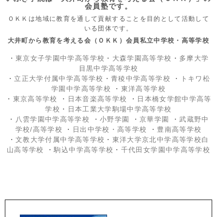
会員塾です。
ＯＫＫは地域に教育を通して貢献することを目的として活動して
いる団体です。
大井町から教育を考える会（ＯＫＫ）会員私立中学校・高等学校
・
東京女子学園中学高等学校
・
大森学園高等学校
・
多摩大学
目黒中学高等学校
・
立正大学付属中学高等学校
・
青稜中学高等学校
・
トキワ松
学園中学高等学校
・
東洋高等学校
・
東京高等学校
・
日本音楽高等学校
・
日本橋女学館中学高等
学校
・
日本工業大学駒場中学高等学校
・
八雲学園中学高等学校
・
小野学園
・
京華学園
・
武蔵野中
学校/高等学校
・
日出中学校
・高等学校
・
豊南高等学校
・
文教大学付属中学高等学校
・
東洋大学京北中学高等学校白
山高等学校
・
駒込中学高等学校
・
千代田女学園中学高等学校