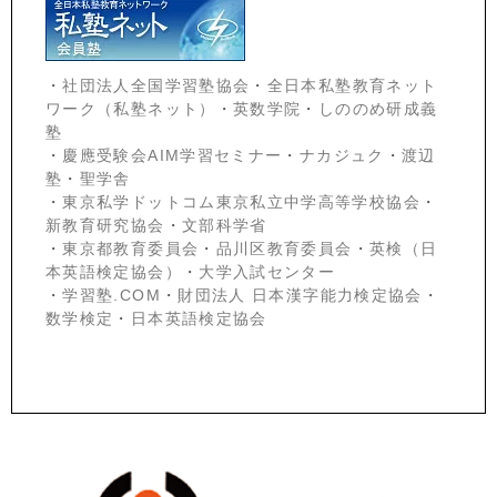
・
社団法人全国学習塾協会
・
全日本私塾教育ネット
ワーク（私塾ネット）
・
英数学院
・
しののめ研成義
塾
・
慶應受験会
AIM学習セミナー
・
ナカジュク
・
渡辺
塾
・
聖学舎
・
東京私学ドットコム東京私立中学高等学校協会
・
新教育研究協会
・
文部科学省
・
東京都教育委員会
・
品川区教育委員会
・
英検（日
本英語検定協会）
・
大学入試センター
・
学習塾.COM
・
財団法人 日本漢字能力検定協会
・
数学検定
・
日本英語検定協会