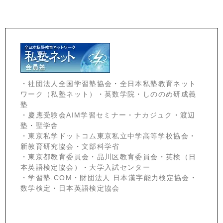
・
社団法人全国学習塾協会
・
全日本私塾教育ネット
ワーク（私塾ネット）
・
英数学院
・
しののめ研成義
塾
・
慶應受験会
AIM学習セミナー
・
ナカジュク
・
渡辺
塾
・
聖学舎
・
東京私学ドットコム東京私立中学高等学校協会
・
新教育研究協会
・
文部科学省
・
東京都教育委員会
・
品川区教育委員会
・
英検（日
本英語検定協会）
・
大学入試センター
・
学習塾.COM
・
財団法人 日本漢字能力検定協会
・
数学検定
・
日本英語検定協会