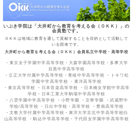
いぶき学院は「大井町から教育を考える会（ＯＫＫ）」の
会員塾です。
ＯＫＫは地域に教育を通して貢献することを目的として活動して
いる団体です。
大井町から教育を考える会（ＯＫＫ）会員私立中学校・高等学校
・
東京女子学園中学高等学校
・
大森学園高等学校
・
多摩大学
目黒中学高等学校
・
立正大学付属中学高等学校
・
青稜中学高等学校
・
トキワ松
学園中学高等学校
・
東洋高等学校
・
東京高等学校
・
日本音楽高等学校
・
日本橋女学館中学高等
学校
・
日本工業大学駒場中学高等学校
・
八雲学園中学高等学校
・
小野学園
・
京華学園
・
武蔵野中
学校/高等学校
・
日出中学校
・高等学校
・
豊南高等学校
・
文教大学付属中学高等学校
・
東洋大学京北中学高等学校白
山高等学校
・
駒込中学高等学校
・
千代田女学園中学高等学校