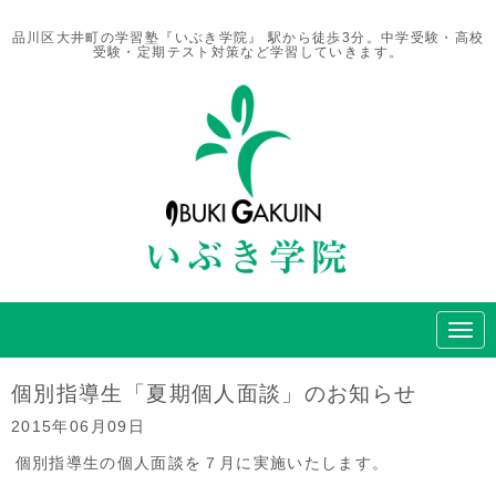
品川区大井町の学習塾『いぶき学院』 駅から徒歩3分。中学受験・高校
受験・定期テスト対策など学習していきます。
N
a
v
i
個別指導生「夏期個人面談」のお知らせ
g
a
2015年06月09日
t
i
個別指導生の個人面談を７月に実施いたします。
o
n