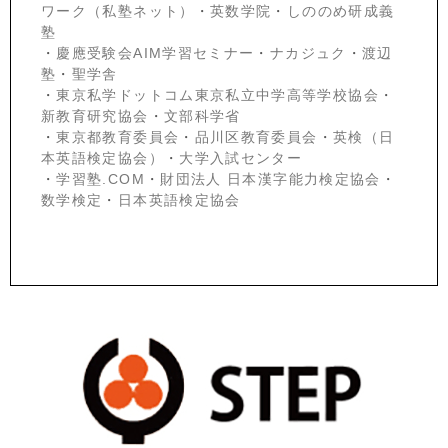
ワーク（私塾ネット）
・
英数学院
・
しののめ研成義
塾
・
慶應受験会
AIM学習セミナー
・
ナカジュク
・
渡辺
塾
・
聖学舎
・
東京私学ドットコム東京私立中学高等学校協会
・
新教育研究協会
・
文部科学省
・
東京都教育委員会
・
品川区教育委員会
・
英検（日
本英語検定協会）
・
大学入試センター
・
学習塾.COM
・
財団法人 日本漢字能力検定協会
・
数学検定
・
日本英語検定協会