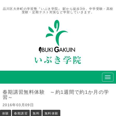
品川区大井町の学習塾『いぶき学院』 駅から徒歩3分。中学受験・高校
受験・定期テスト対策など学習していきます。
N
a
v
i
春期講習無料体験 ～約1週間で約1か月の学
g
習～
a
t
2016年03月09日
i
o
体験
春期講習
無料
無料体験
n