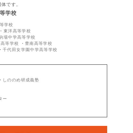
団体です。
等学校
等学校
・
東洋高等学校
駒場中学高等学校
・高等学校
・
豊南高等学校
・
千代田女学園中学高等学校
・
しののめ研成義塾
ター