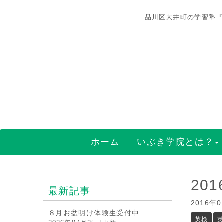
品川区大井町の学習塾『
ホーム
いぶき学院とは？
20
最新記事
2016年
８月お盆明け体験生受付中
英検