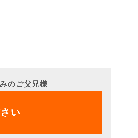
みのご父兄様
ださい