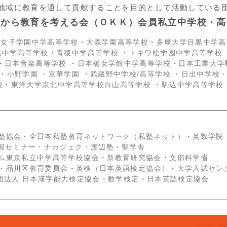
地域に教育を通して貢献することを目的として活動している
町から教育を考える会（ＯＫＫ）会員私立中学校・高
京女子学園中学高等学校
・
大森学園高等学校
・
多摩大学目黒中学高
属中学高等学校
・
青稜中学高等学校
・
トキワ松学園中学高等学校
・
日本音楽高等学校
・
日本橋女学館中学高等学校
・
日本工業大学
・
小野学園
・
京華学園
・
武蔵野中学校/高等学校
・
日出中学校
校
・
東洋大学京北中学高等学校白山高等学校
・
駒込中学高等学校
塾協会
・
全日本私塾教育ネットワーク（私塾ネット）
・
英数学院
学習セミナー
・
ナカジュク
・
渡辺塾
・
聖学舎
ム東京私立中学高等学校協会
・
新教育研究協会
・
文部科学省
・
品川区教育委員会
・
英検（日本英語検定協会）
・
大学入試セン
団法人 日本漢字能力検定協会
・
数学検定
・
日本英語検定協会