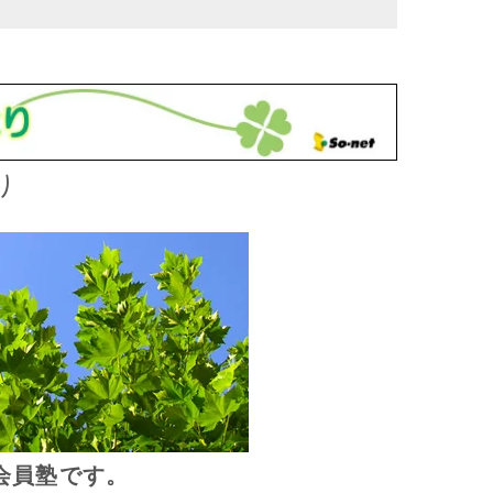
り
会員塾です。