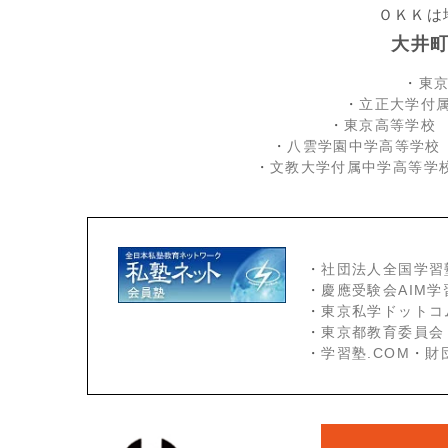
ＯＫＫは
大井
・
東
・
立正大学付
・
東京高等学校
・
八雲学園中学高等学校
・
文教大学付属中学高等学
・
社団法人全国学習
・
慶應受験会
AIM
・
東京私学ドットコ
・
東京都教育委員会
・
学習塾.COM
・
財