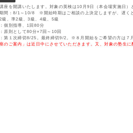
講座を開講いたします。対象の英検は10月9日（本会場実施日）
期間：8/1～10/8 ※開始時期はご相談の上決定しますが、遅
2級、準2級、3級、4級、5級
：個別指導、1回80分
：原則として80分×7回～10回
：第１次締切8/25。最終締切9/2。※８月開始をご希望の方は
座のご案内」は近日中にさせていただきます。又、対象の塾生に