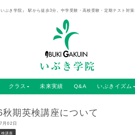
いぶき学院』 駅から徒歩3分。中学受験・高校受験・定期テスト対
クラス
未来実績
Q&A
いぶきイズム
16秋期英検講座について
07月02日
英検講座