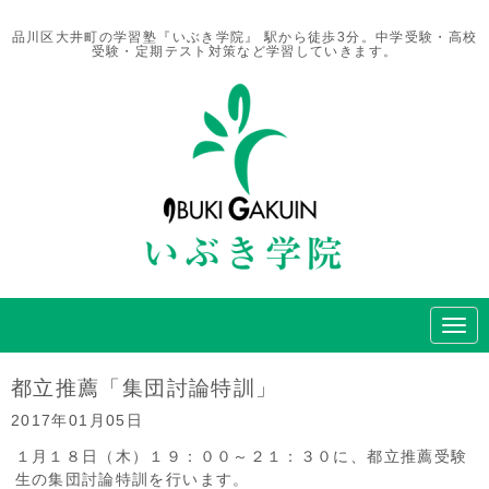
品川区大井町の学習塾『いぶき学院』 駅から徒歩3分。中学受験・高校
受験・定期テスト対策など学習していきます。
N
a
v
i
都立推薦「集団討論特訓」
g
a
2017年01月05日
t
i
１月１８日（木）１９：００～２１：３０に、都立推薦受験
o
生の集団討論特訓を行います。
n