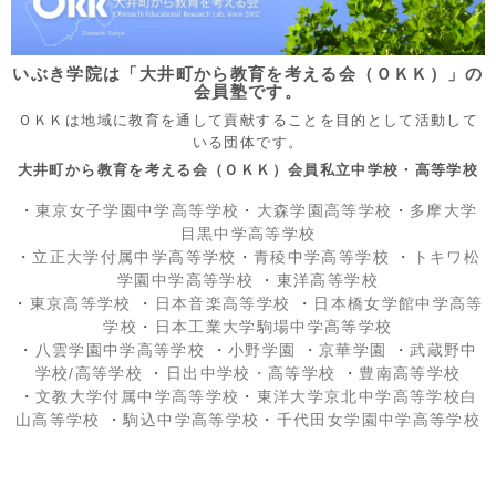
いぶき学院は「大井町から教育を考える会（ＯＫＫ）」の
会員塾です。
ＯＫＫは地域に教育を通して貢献することを目的として活動して
いる団体です。
大井町から教育を考える会（ＯＫＫ）会員私立中学校・高等学校
・
東京女子学園中学高等学校
・
大森学園高等学校
・
多摩大学
目黒中学高等学校
・
立正大学付属中学高等学校
・
青稜中学高等学校
・
トキワ松
学園中学高等学校
・
東洋高等学校
・
東京高等学校
・
日本音楽高等学校
・
日本橋女学館中学高等
学校
・
日本工業大学駒場中学高等学校
・
八雲学園中学高等学校
・
小野学園
・
京華学園
・
武蔵野中
学校/高等学校
・
日出中学校
・高等学校
・
豊南高等学校
・
文教大学付属中学高等学校
・
東洋大学京北中学高等学校白
山高等学校
・
駒込中学高等学校
・
千代田女学園中学高等学校