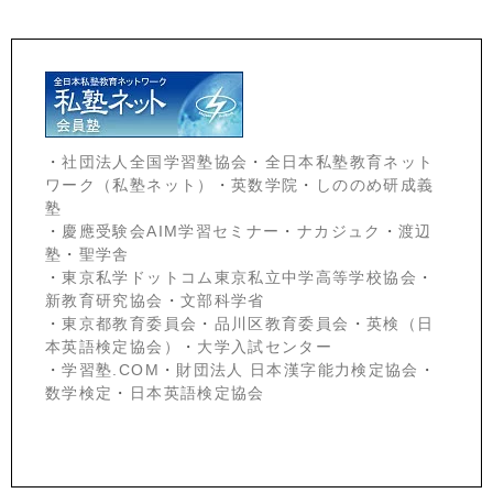
・
社団法人全国学習塾協会
・
全日本私塾教育ネット
ワーク（私塾ネット）
・
英数学院
・
しののめ研成義
塾
・
慶應受験会
AIM学習セミナー
・
ナカジュク
・
渡辺
塾
・
聖学舎
・
東京私学ドットコム東京私立中学高等学校協会
・
新教育研究協会
・
文部科学省
・
東京都教育委員会
・
品川区教育委員会
・
英検（日
本英語検定協会）
・
大学入試センター
・
学習塾.COM
・
財団法人 日本漢字能力検定協会
・
数学検定
・
日本英語検定協会