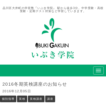
品川区大井町の学習塾『いぶき学院』 駅から徒歩3分。中学受験・高校
受験・定期テスト対策など学習していきます。
N
a
v
i
2016冬期英検講座のお知らせ
g
a
2016年12月05日
t
i
個別指導
英検
英検講座
講座
o
n