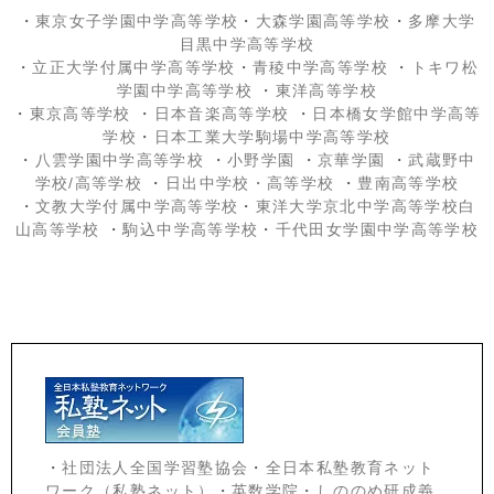
・
東京女子学園中学高等学校
・
大森学園高等学校
・
多摩大学
目黒中学高等学校
・
立正大学付属中学高等学校
・
青稜中学高等学校
・
トキワ松
学園中学高等学校
・
東洋高等学校
・
東京高等学校
・
日本音楽高等学校
・
日本橋女学館中学高等
学校
・
日本工業大学駒場中学高等学校
・
八雲学園中学高等学校
・
小野学園
・
京華学園
・
武蔵野中
学校/高等学校
・
日出中学校
・高等学校
・
豊南高等学校
・
文教大学付属中学高等学校
・
東洋大学京北中学高等学校白
山高等学校
・
駒込中学高等学校
・
千代田女学園中学高等学校
・
社団法人全国学習塾協会
・
全日本私塾教育ネット
ワーク（私塾ネット）
・
英数学院
・
しののめ研成義