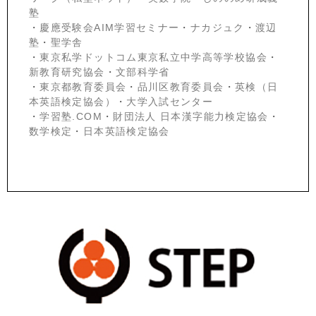
塾
・
慶應受験会
AIM学習セミナー
・
ナカジュク
・
渡辺
塾
・
聖学舎
・
東京私学ドットコム東京私立中学高等学校協会
・
新教育研究協会
・
文部科学省
・
東京都教育委員会
・
品川区教育委員会
・
英検（日
本英語検定協会）
・
大学入試センター
・
学習塾.COM
・
財団法人 日本漢字能力検定協会
・
数学検定
・
日本英語検定協会