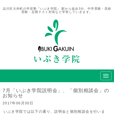
品川区大井町の学習塾『いぶき学院』 駅から徒歩3分。中学受験・高校
受験・定期テスト対策など学習していきます。
N
a
v
i
7月「いぶき学院説明会」、「個別相談会」の
g
お知らせ
a
t
2017年06月30日
i
o
いぶき学院では以下の通り、説明会と個別相談会を行いま
n