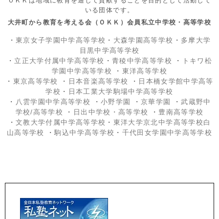
ＯＫＫは地域に教育を通して貢献することを目的として活動して
いる団体です。
大井町から教育を考える会（ＯＫＫ）会員私立中学校・高等学校
・
東京女子学園中学高等学校
・
大森学園高等学校
・
多摩大学
目黒中学高等学校
・
立正大学付属中学高等学校
・
青稜中学高等学校
・
トキワ松
学園中学高等学校
・
東洋高等学校
・
東京高等学校
・
日本音楽高等学校
・
日本橋女学館中学高等
学校
・
日本工業大学駒場中学高等学校
・
八雲学園中学高等学校
・
小野学園
・
京華学園
・
武蔵野中
学校/高等学校
・
日出中学校
・高等学校
・
豊南高等学校
・
文教大学付属中学高等学校
・
東洋大学京北中学高等学校白
山高等学校
・
駒込中学高等学校
・
千代田女学園中学高等学校