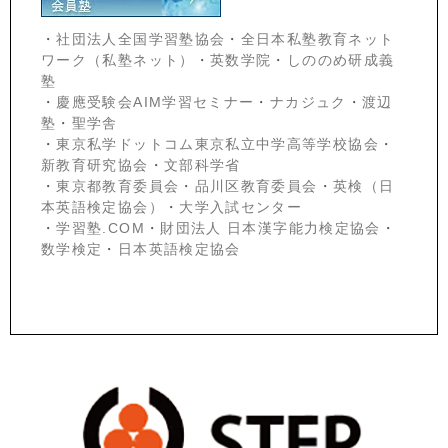
・
社団法人全国学習塾協会
・
全日本私塾教育ネット
ワーク（私塾ネット）
・
英数学院
・
しののめ研成義
塾
・
慶應受験会
AIM学習セミナー
・
ナカジュク
・
渡辺
塾
・
聖学舎
・
東京私学ドットコム東京私立中学高等学校協会
・
新教育研究協会
・
文部科学省
・
東京都教育委員会
・
品川区教育委員会
・
英検（日
本英語検定協会）
・
大学入試センター
・
学習塾.COM
・
財団法人 日本漢字能力検定協会
・
数学検定
・
日本英語検定協会