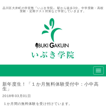
品川区大井町の学習塾『いぶき学院』 駅から徒歩3分。中学受験・高校
受験・定期テスト対策など学習していきます。
N
a
v
i
新年度生！「１か月無料体験受付中：小中高
g
生」
a
t
2018年03月01日
i
o
１か月間の無料体験を受け付けています。
n