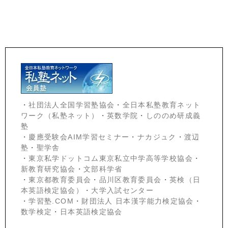
・
社団法人全国学習塾協会
・
全日本私塾教育ネット
ワーク（私塾ネット）
・
英数学院
・
しののめ研成義
塾
・
慶應受験会
AIM学習セミナー
・
ナカジュク
・
渡辺
塾
・
聖学舎
・
東京私学ドットコム東京私立中学高等学校協会
・
新教育研究協会
・
文部科学省
・
東京都教育委員会
・
品川区教育委員会
・
英検（日
本英語検定協会）
・
大学入試センター
・
学習塾.COM
・
財団法人 日本漢字能力検定協会
・
数学検定
・
日本英語検定協会