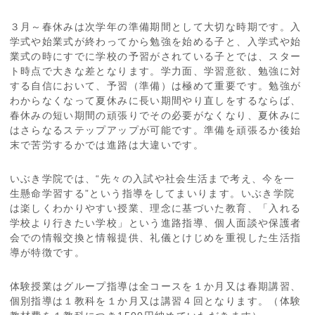
３月～春休みは次学年の準備期間として大切な時期です。入
学式や始業式が終わってから勉強を始める子と、入学式や始
業式の時にすでに学校の予習がされている子とでは、スター
ト時点で大きな差となります。学力面、学習意欲、勉強に対
する自信において、予習（準備）は極めて重要です。勉強が
わからなくなって夏休みに長い期間やり直しをするならば、
春休みの短い期間の頑張りでその必要がなくなり、夏休みに
はさらなるステップアップが可能です。準備を頑張るか後始
末で苦労するかでは進路は大違いです。
いぶき学院では、“先々の入試や社会生活まで考え、今を一
生懸命学習する”という指導をしてまいります。いぶき学院
は楽しくわかりやすい授業、理念に基づいた教育、「入れる
学校より行きたい学校」という進路指導、個人面談や保護者
会での情報交換と情報提供、礼儀とけじめを重視した生活指
導が特徴です。
体験授業はグループ指導は全コースを１か月又は春期講習、
個別指導は１教科を１か月又は講習４回となります。（体験