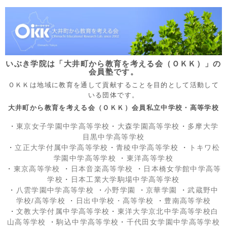
いぶき学院は「大井町から教育を考える会（ＯＫＫ）」の
会員塾です。
ＯＫＫは地域に教育を通して貢献することを目的として活動して
いる団体です。
大井町から教育を考える会（ＯＫＫ）会員私立中学校・高等学校
・
東京女子学園中学高等学校
・
大森学園高等学校
・
多摩大学
目黒中学高等学校
・
立正大学付属中学高等学校
・
青稜中学高等学校
・
トキワ松
学園中学高等学校
・
東洋高等学校
・
東京高等学校
・
日本音楽高等学校
・
日本橋女学館中学高等
学校
・
日本工業大学駒場中学高等学校
・
八雲学園中学高等学校
・
小野学園
・
京華学園
・
武蔵野中
学校/高等学校
・
日出中学校
・高等学校
・
豊南高等学校
・
文教大学付属中学高等学校
・
東洋大学京北中学高等学校白
山高等学校
・
駒込中学高等学校
・
千代田女学園中学高等学校