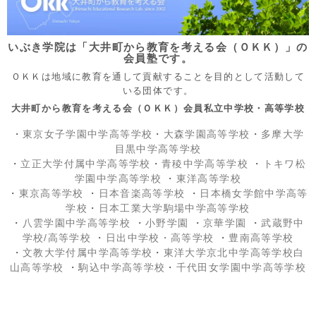
いぶき学院は「大井町から教育を考える会（ＯＫＫ）」の
会員塾です。
ＯＫＫは地域に教育を通して貢献することを目的として活動して
いる団体です。
大井町から教育を考える会（ＯＫＫ）会員私立中学校・高等学校
・
東京女子学園中学高等学校
・
大森学園高等学校
・
多摩大学
目黒中学高等学校
・
立正大学付属中学高等学校
・
青稜中学高等学校
・
トキワ松
学園中学高等学校
・
東洋高等学校
・
東京高等学校
・
日本音楽高等学校
・
日本橋女学館中学高等
学校
・
日本工業大学駒場中学高等学校
・
八雲学園中学高等学校
・
小野学園
・
京華学園
・
武蔵野中
学校/高等学校
・
日出中学校
・高等学校
・
豊南高等学校
・
文教大学付属中学高等学校
・
東洋大学京北中学高等学校白
山高等学校
・
駒込中学高等学校
・
千代田女学園中学高等学校