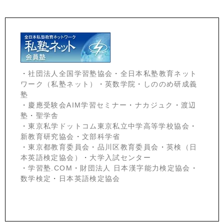
・
社団法人全国学習塾協会
・
全日本私塾教育ネット
ワーク（私塾ネット）
・
英数学院
・
しののめ研成義
塾
・
慶應受験会
AIM学習セミナー
・
ナカジュク
・
渡辺
塾
・
聖学舎
・
東京私学ドットコム東京私立中学高等学校協会
・
新教育研究協会
・
文部科学省
・
東京都教育委員会
・
品川区教育委員会
・
英検（日
本英語検定協会）
・
大学入試センター
・
学習塾.COM
・
財団法人 日本漢字能力検定協会
・
数学検定
・
日本英語検定協会