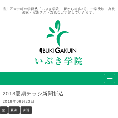
品川区大井町の学習塾『いぶき学院』 駅から徒歩3分。中学受験・高校
受験・定期テスト対策など学習していきます。
N
a
v
i
2018夏期チラシ新聞折込
g
a
2018年06月23日
t
i
塾
夏期
講習
o
n