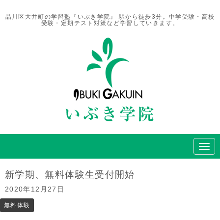
品川区大井町の学習塾『いぶき学院』 駅から徒歩3分。中学受験・高校
受験・定期テスト対策など学習していきます。
N
a
v
i
新学期、無料体験生受付開始
g
a
2020年12月27日
t
i
無料体験
o
n