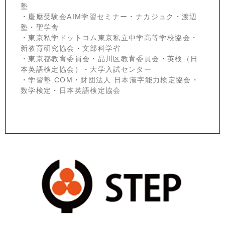
塾
・
慶應受験会
AIM学習セミナー
・
ナカジュク
・
渡辺
塾
・
聖学舎
・
東京私学ドットコム東京私立中学高等学校協会
・
新教育研究協会
・
文部科学省
・
東京都教育委員会
・
品川区教育委員会
・
英検（日
本英語検定協会）
・
大学入試センター
・
学習塾.COM
・
財団法人 日本漢字能力検定協会
・
数学検定
・
日本英語検定協会