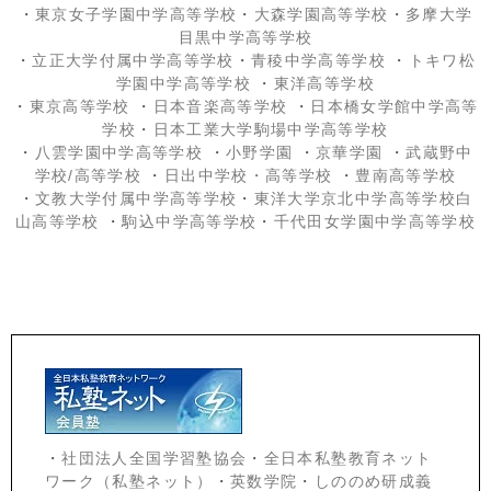
・
東京女子学園中学高等学校
・
大森学園高等学校
・
多摩大学
目黒中学高等学校
・
立正大学付属中学高等学校
・
青稜中学高等学校
・
トキワ松
学園中学高等学校
・
東洋高等学校
・
東京高等学校
・
日本音楽高等学校
・
日本橋女学館中学高等
学校
・
日本工業大学駒場中学高等学校
・
八雲学園中学高等学校
・
小野学園
・
京華学園
・
武蔵野中
学校/高等学校
・
日出中学校
・高等学校
・
豊南高等学校
・
文教大学付属中学高等学校
・
東洋大学京北中学高等学校白
山高等学校
・
駒込中学高等学校
・
千代田女学園中学高等学校
・
社団法人全国学習塾協会
・
全日本私塾教育ネット
ワーク（私塾ネット）
・
英数学院
・
しののめ研成義