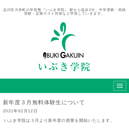
品川区大井町の学習塾『いぶき学院』 駅から徒歩3分。中学受験・高校
受験・定期テスト対策など学習していきます。
N
a
v
i
新年度３月無料体験生について
g
a
2021年02月12日
t
i
いぶき学院は３月より新年度の授業を開始いたします。
o
n