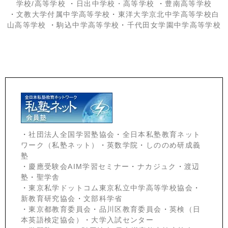
学校/高等学校
・
日出中学校
・高等学校
・
豊南高等学校
・
文教大学付属中学高等学校
・
東洋大学京北中学高等学校白
山高等学校
・
駒込中学高等学校
・
千代田女学園中学高等学校
・
社団法人全国学習塾協会
・
全日本私塾教育ネット
ワーク（私塾ネット）
・
英数学院
・
しののめ研成義
塾
・
慶應受験会
AIM学習セミナー
・
ナカジュク
・
渡辺
塾
・
聖学舎
・
東京私学ドットコム東京私立中学高等学校協会
・
新教育研究協会
・
文部科学省
・
東京都教育委員会
・
品川区教育委員会
・
英検（日
本英語検定協会）
・
大学入試センター