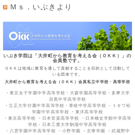
Ｍｓ．いぶきより
いぶき学院は「大井町から教育を考える会（ＯＫＫ）」の
会員塾です。
ＯＫＫは地域に教育を通して貢献することを目的として活動して
いる団体です。
大井町から教育を考える会（ＯＫＫ）会員私立中学校・高等学校
・
東京女子学園中学高等学校
・
大森学園高等学校
・
多摩大学
目黒中学高等学校
・
立正大学付属中学高等学校
・
青稜中学高等学校
・
トキワ松
学園中学高等学校
・
東洋高等学校
・
東京高等学校
・
日本音楽高等学校
・
日本橋女学館中学高等
学校
・
日本工業大学駒場中学高等学校
・
八雲学園中学高等学校
・
小野学園
・
京華学園
・
武蔵野中