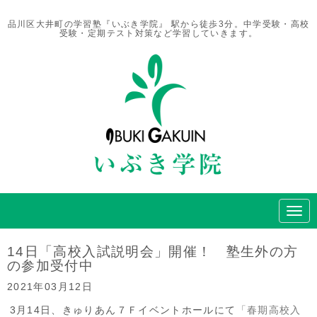
品川区大井町の学習塾『いぶき学院』 駅から徒歩3分。中学受験・高校
受験・定期テスト対策など学習していきます。
N
a
v
i
14日「高校入試説明会」開催！ 塾生外の方
g
の参加受付中
a
t
2021年03月12日
i
o
3月14日、きゅりあん７Ｆイベントホールにて
「春期高校入
n