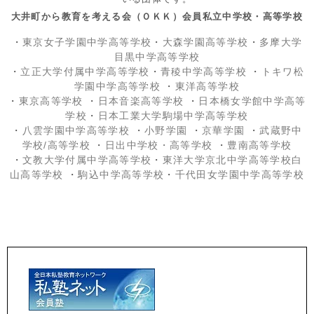
大井町から教育を考える会（ＯＫＫ）会員私立中学校・高等学校
・
東京女子学園中学高等学校
・
大森学園高等学校
・
多摩大学
目黒中学高等学校
・
立正大学付属中学高等学校
・
青稜中学高等学校
・
トキワ松
学園中学高等学校
・
東洋高等学校
・
東京高等学校
・
日本音楽高等学校
・
日本橋女学館中学高等
学校
・
日本工業大学駒場中学高等学校
・
八雲学園中学高等学校
・
小野学園
・
京華学園
・
武蔵野中
学校/高等学校
・
日出中学校
・高等学校
・
豊南高等学校
・
文教大学付属中学高等学校
・
東洋大学京北中学高等学校白
山高等学校
・
駒込中学高等学校
・
千代田女学園中学高等学校