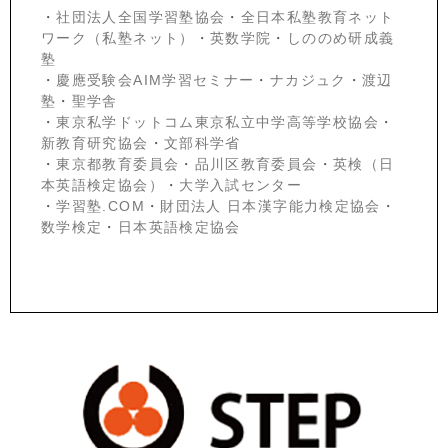
・
社団法人全国学習塾協会
・
全日本私塾教育ネット
ワーク（私塾ネット）
・
英数学院
・
しののめ研成義
塾
・
慶應受験会
AIM学習セミナー
・
ナカジュク
・
渡辺
塾
・
聖学舎
・
東京私学ドットコム東京私立中学高等学校協会
・
新教育研究協会
・
文部科学省
・
東京都教育委員会
・
品川区教育委員会
・
英検（日
本英語検定協会）
・
大学入試センター
・
学習塾.COM
・
財団法人 日本漢字能力検定協会
・
数学検定
・
日本英語検定協会