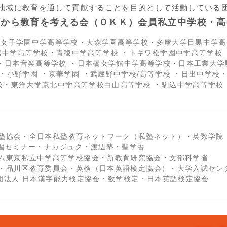
地域に教育を通して貢献することを目的として活動している
町から教育を考える会（ＯＫＫ）会員私立中学校・高
京女子学園中学高等学校
・
大森学園高等学校
・
多摩大学目黒中学高
属中学高等学校
・
青稜中学高等学校
・
トキワ松学園中学高等学校
・
日本音楽高等学校
・
日本橋女学館中学高等学校
・
日本工業大学
・
小野学園
・
京華学園
・
武蔵野中学校/高等学校
・
日出中学校
校
・
東洋大学京北中学高等学校白山高等学校
・
駒込中学高等学校
塾協会
・
全日本私塾教育ネットワーク（私塾ネット）
・
英数学院
学習セミナー
・
ナカジュク
・
渡辺塾
・
聖学舎
ム東京私立中学高等学校協会
・
新教育研究協会
・
文部科学省
・
品川区教育委員会
・
英検（日本英語検定協会）
・
大学入試セン
団法人 日本漢字能力検定協会
・
数学検定
・
日本英語検定協会