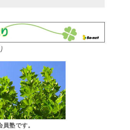
り
会員塾です。