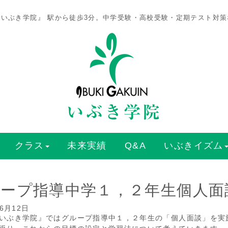
いぶき学院』 駅から徒歩3分。中学受験・高校受験・定期テスト対
クラス
未来実績
Q&A
いぶきイズム
ープ指導中学１，２年生個人面
06月12日
いぶき学院』ではグループ指導中１，２年生の「個人面談」を実