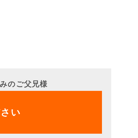
みのご父兄様
ださい