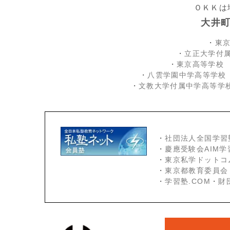
ＯＫＫは
大井
・
東
・
立正大学付
・
東京高等学校
・
八雲学園中学高等学校
・
文教大学付属中学高等学
・
社団法人全国学習
・
慶應受験会
AIM
・
東京私学ドットコ
・
東京都教育委員会
・
学習塾.COM
・
財