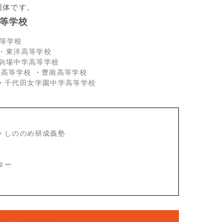
団体です。
等学校
等学校
・
東洋高等学校
駒場中学高等学校
・高等学校
・
豊南高等学校
・
千代田女学園中学高等学校
・
しののめ研成義塾
ター