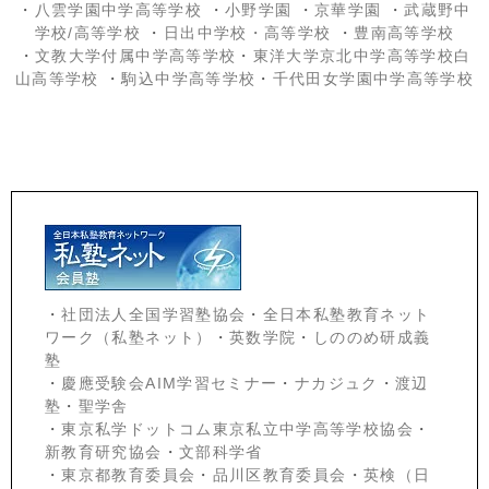
・
八雲学園中学高等学校
・
小野学園
・
京華学園
・
武蔵野中
学校/高等学校
・
日出中学校
・高等学校
・
豊南高等学校
・
文教大学付属中学高等学校
・
東洋大学京北中学高等学校白
山高等学校
・
駒込中学高等学校
・
千代田女学園中学高等学校
・
社団法人全国学習塾協会
・
全日本私塾教育ネット
ワーク（私塾ネット）
・
英数学院
・
しののめ研成義
塾
・
慶應受験会
AIM学習セミナー
・
ナカジュク
・
渡辺
塾
・
聖学舎
・
東京私学ドットコム東京私立中学高等学校協会
・
新教育研究協会
・
文部科学省
・
東京都教育委員会
・
品川区教育委員会
・
英検（日