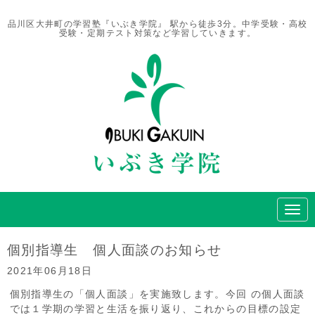
品川区大井町の学習塾『いぶき学院』 駅から徒歩3分。中学受験・高校
受験・定期テスト対策など学習していきます。
N
a
v
i
個別指導生 個人面談のお知らせ
g
a
2021年06月18日
t
i
個別指導生の「個人面談」を実施致します。今回 の個人面談
o
では１学期の学習と生活を振り返り、これからの目標の設定
n