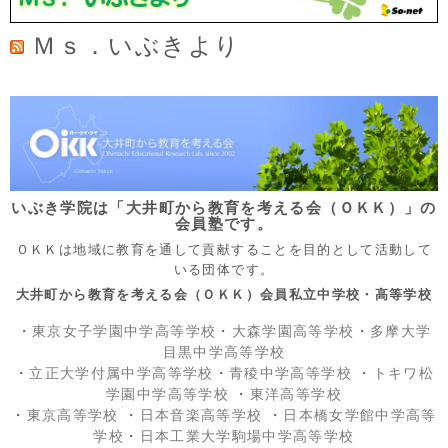
Ｍｓ．いぶきより
いぶき学院は「大井町から教育を考える会（ＯＫＫ）」の
会員塾です。
ＯＫＫは地域に教育を通して貢献することを目的として活動して
いる団体です。
大井町から教育を考える会（ＯＫＫ）会員私立中学校・高等学校
・
東京女子学園中学高等学校
・
大森学園高等学校
・
多摩大学
目黒中学高等学校
・
立正大学付属中学高等学校
・
青稜中学高等学校
・
トキワ松
学園中学高等学校
・
東洋高等学校
・
東京高等学校
・
日本音楽高等学校
・
日本橋女学館中学高等
学校
・
日本工業大学駒場中学高等学校