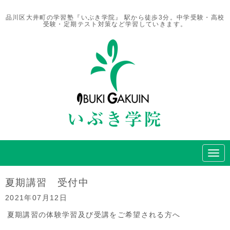
品川区大井町の学習塾『いぶき学院』 駅から徒歩3分。中学受験・高校
受験・定期テスト対策など学習していきます。
N
a
v
i
夏期講習 受付中
g
a
2021年07月12日
t
i
夏期講習の体験学習及び受講をご希望される方へ
o
n