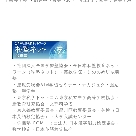
山高等学校
・
駒込中学高等学校
・
千代田女学園中学高等学校
・
社団法人全国学習塾協会
・
全日本私塾教育ネット
ワーク（私塾ネット）
・
英数学院
・
しののめ研成義
塾
・
慶應受験会
AIM学習セミナー
・
ナカジュク
・
渡辺
塾
・
聖学舎
・
東京私学ドットコム東京私立中学高等学校協会
・
新教育研究協会
・
文部科学省
・
東京都教育委員会
・
品川区教育委員会
・
英検（日
本英語検定協会）
・
大学入試センター
・
学習塾.COM
・
財団法人 日本漢字能力検定協会
・
数学検定
・
日本英語検定協会