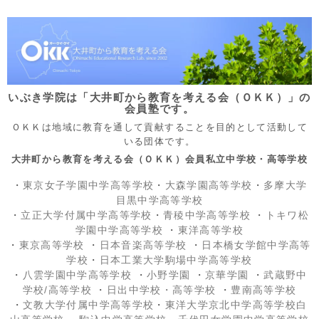
いぶき学院は「大井町から教育を考える会（ＯＫＫ）」の
会員塾です。
ＯＫＫは地域に教育を通して貢献することを目的として活動して
いる団体です。
大井町から教育を考える会（ＯＫＫ）会員私立中学校・高等学校
・
東京女子学園中学高等学校
・
大森学園高等学校
・
多摩大学
目黒中学高等学校
・
立正大学付属中学高等学校
・
青稜中学高等学校
・
トキワ松
学園中学高等学校
・
東洋高等学校
・
東京高等学校
・
日本音楽高等学校
・
日本橋女学館中学高等
学校
・
日本工業大学駒場中学高等学校
・
八雲学園中学高等学校
・
小野学園
・
京華学園
・
武蔵野中
学校/高等学校
・
日出中学校
・高等学校
・
豊南高等学校
・
文教大学付属中学高等学校
・
東洋大学京北中学高等学校白