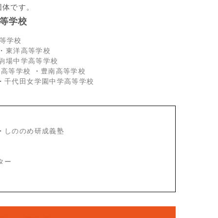
団体です。
等学校
等学校
・
東洋高等学校
駒場中学高等学校
・高等学校
・
豊南高等学校
・
千代田女学園中学高等学校
・
しののめ研成義塾
ター