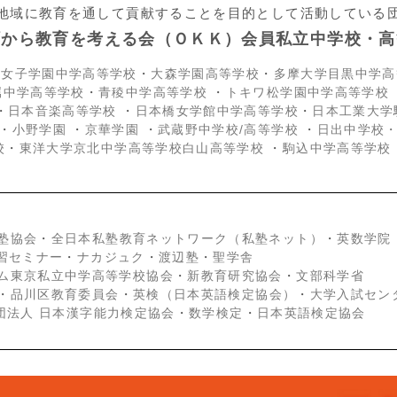
地域に教育を通して貢献することを目的として活動している
町から教育を考える会（ＯＫＫ）会員私立中学校・高
京女子学園中学高等学校
・
大森学園高等学校
・
多摩大学目黒中学高
属中学高等学校
・
青稜中学高等学校
・
トキワ松学園中学高等学校
・
日本音楽高等学校
・
日本橋女学館中学高等学校
・
日本工業大学
・
小野学園
・
京華学園
・
武蔵野中学校/高等学校
・
日出中学校
校
・
東洋大学京北中学高等学校白山高等学校
・
駒込中学高等学校
塾協会
・
全日本私塾教育ネットワーク（私塾ネット）
・
英数学院
学習セミナー
・
ナカジュク
・
渡辺塾
・
聖学舎
ム東京私立中学高等学校協会
・
新教育研究協会
・
文部科学省
・
品川区教育委員会
・
英検（日本英語検定協会）
・
大学入試セン
団法人 日本漢字能力検定協会
・
数学検定
・
日本英語検定協会