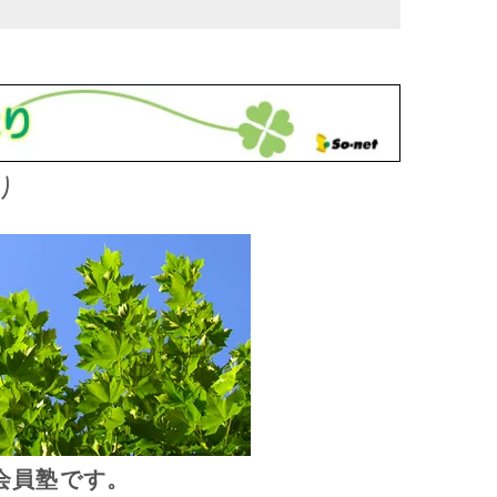
り
会員塾です。