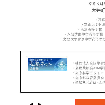
ＯＫＫは
大井
・
東
・
立正大学付
・
東京高等学校
・
八雲学園中学高等学校
・
文教大学付属中学高等学
・
社団法人全国学習
・
慶應受験会
AIM
・
東京私学ドットコ
・
東京都教育委員会
・
学習塾.COM
・
財