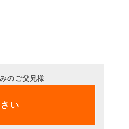
みのご父兄様
ださい