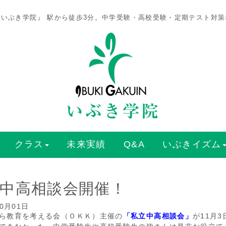
いぶき学院』 駅から徒歩3分。中学受験・高校受験・定期テスト対
クラス
未来実績
Q&A
いぶきイズム
中高相談会開催！
10月01日
ら教育を考える会（ＯＫＫ）主催の
「私立中高相談会」
が11月