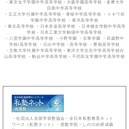
・
東京女子学園中学高等学校
・
大森学園高等学校
・
多摩大学
目黒中学高等学校
・
立正大学付属中学高等学校
・
青稜中学高等学校
・
トキワ松
学園中学高等学校
・
東洋高等学校
・
東京高等学校
・
日本音楽高等学校
・
日本橋女学館中学高等
学校
・
日本工業大学駒場中学高等学校
・
八雲学園中学高等学校
・
小野学園
・
京華学園
・
武蔵野中
学校/高等学校
・
日出中学校
・高等学校
・
豊南高等学校
・
文教大学付属中学高等学校
・
東洋大学京北中学高等学校白
山高等学校
・
駒込中学高等学校
・
千代田女学園中学高等学校
・
社団法人全国学習塾協会
・
全日本私塾教育ネット
ワーク（私塾ネット）
・
英数学院
・
しののめ研成義