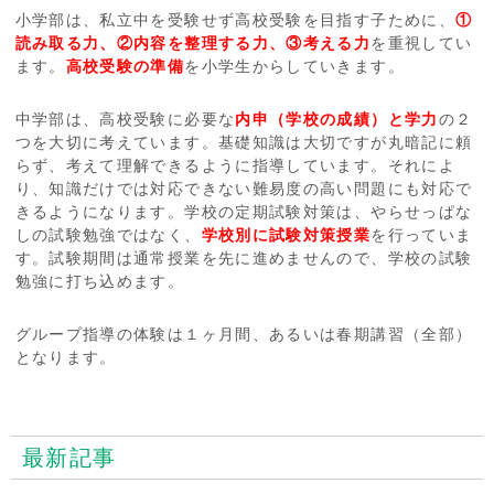
小学部は、私立中を受験せず高校受験を目指す子ために、
①
読み取る力、②内容を整理する力、③考える力
を重視してい
ます。
高校受験の準備
を小学生からしていきます。
中学部は、高校受験に必要な
内申（学校の成績）と学力
の２
つを大切に考えています。基礎知識は大切ですが丸暗記に頼
らず、考えて理解できるように指導しています。それによ
り、知識だけでは対応できない難易度の高い問題にも対応で
きるようになります。学校の定期試験対策は、やらせっぱな
しの試験勉強ではなく、
学校別に試験対策授業
を行っていま
す。試験期間は通常授業を先に進めませんので、学校の試験
勉強に打ち込めます。
グループ指導の体験は１ヶ月間、あるいは春期講習（全部）
となります。
最新記事