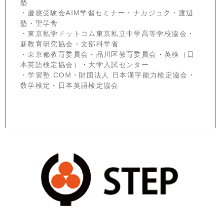
塾
・
慶應受験会
AIM学習セミナー
・
ナカジュク
・
渡辺
塾
・
聖学舎
・
東京私学ドットコム東京私立中学高等学校協会
・
新教育研究協会
・
文部科学省
・
東京都教育委員会
・
品川区教育委員会
・
英検（日
本英語検定協会）
・
大学入試センター
・
学習塾.COM
・
財団法人 日本漢字能力検定協会
・
数学検定
・
日本英語検定協会