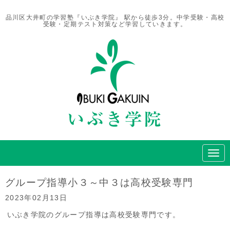
品川区大井町の学習塾『いぶき学院』 駅から徒歩3分。中学受験・高校
受験・定期テスト対策など学習していきます。
N
a
v
i
グループ指導小３～中３は高校受験専門
g
a
2023年02月13日
t
i
いぶき学院のグループ指導は高校受験専門です。
o
n