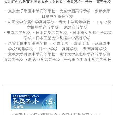
大井町から教育を考える会（ＯＫＫ）会員私立中学校・高等学校
・
東京女子学園中学高等学校
・
大森学園高等学校
・
多摩大学
目黒中学高等学校
・
立正大学付属中学高等学校
・
青稜中学高等学校
・
トキワ松
学園中学高等学校
・
東洋高等学校
・
東京高等学校
・
日本音楽高等学校
・
日本橋女学館中学高等
学校
・
日本工業大学駒場中学高等学校
・
八雲学園中学高等学校
・
小野学園
・
京華学園
・
武蔵野中
学校/高等学校
・
日出中学校
・高等学校
・
豊南高等学校
・
文教大学付属中学高等学校
・
東洋大学京北中学高等学校白
山高等学校
・
駒込中学高等学校
・
千代田女学園中学高等学校