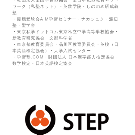
・
社団法人全国学習塾協会
・
全日本私塾教育ネット
ワーク（私塾ネット）
・
英数学院
・
しののめ研成義
塾
・
慶應受験会
AIM学習セミナー
・
ナカジュク
・
渡辺
塾
・
聖学舎
・
東京私学ドットコム東京私立中学高等学校協会
・
新教育研究協会
・
文部科学省
・
東京都教育委員会
・
品川区教育委員会
・
英検（日
本英語検定協会）
・
大学入試センター
・
学習塾.COM
・
財団法人 日本漢字能力検定協会
・
数学検定
・
日本英語検定協会