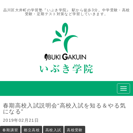
品川区大井町の学習塾『いぶき学院』 駅から徒歩3分。中学受験・高校
受験・定期テスト対策など学習していきます。
N
a
v
i
春期高校入試説明会“高校入試を知る＆やる気
g
になる”
a
t
2019年02月21日
i
o
春期講習
都立高校
高校入試
高校受験
n