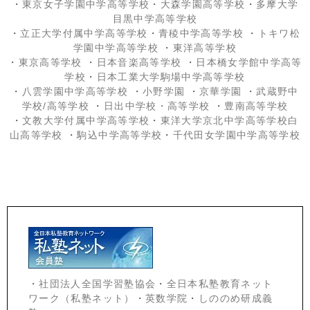
・
東京女子学園中学高等学校
・
大森学園高等学校
・
多摩大学
目黒中学高等学校
・
立正大学付属中学高等学校
・
青稜中学高等学校
・
トキワ松
学園中学高等学校
・
東洋高等学校
・
東京高等学校
・
日本音楽高等学校
・
日本橋女学館中学高等
学校
・
日本工業大学駒場中学高等学校
・
八雲学園中学高等学校
・
小野学園
・
京華学園
・
武蔵野中
学校/高等学校
・
日出中学校
・高等学校
・
豊南高等学校
・
文教大学付属中学高等学校
・
東洋大学京北中学高等学校白
山高等学校
・
駒込中学高等学校
・
千代田女学園中学高等学校
・
社団法人全国学習塾協会
・
全日本私塾教育ネット
ワーク（私塾ネット）
・
英数学院
・
しののめ研成義