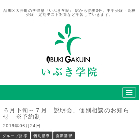
品川区大井町の学習塾『いぶき学院』 駅から徒歩3分。中学受験・高校
受験・定期テスト対策など学習していきます。
N
a
v
i
６月下旬～７月 説明会、個別相談のお知ら
g
せ ※予約制
a
t
2019年06月24日
i
o
グループ指導
個別指導
夏期講習
n