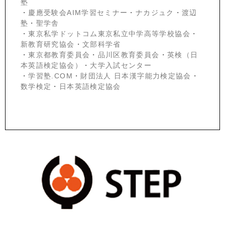
塾
・
慶應受験会
AIM学習セミナー
・
ナカジュク
・
渡辺
塾
・
聖学舎
・
東京私学ドットコム東京私立中学高等学校協会
・
新教育研究協会
・
文部科学省
・
東京都教育委員会
・
品川区教育委員会
・
英検（日
本英語検定協会）
・
大学入試センター
・
学習塾.COM
・
財団法人 日本漢字能力検定協会
・
数学検定
・
日本英語検定協会