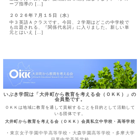
ープ指導の […]
２０２６年７月１５日（水）
中３英語Ａクラスです。今回、２学期はどこの中学校で
も出題される、『関係代名詞』に入りました。新しい単
元とはいえ […]
いぶき学院は「大井町から教育を考える会（ＯＫＫ）」の
会員塾です。
ＯＫＫは地域に教育を通して貢献することを目的として活動して
いる団体です。
大井町から教育を考える会（ＯＫＫ）会員私立中学校・高等学校
・
東京女子学園中学高等学校
・
大森学園高等学校
・
多摩大学
目黒中学高等学校