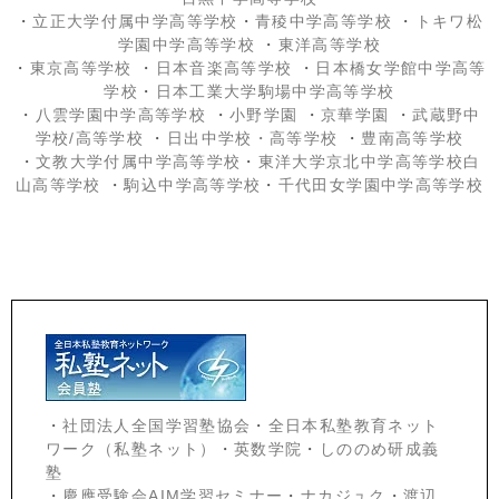
・
立正大学付属中学高等学校
・
青稜中学高等学校
・
トキワ松
学園中学高等学校
・
東洋高等学校
・
東京高等学校
・
日本音楽高等学校
・
日本橋女学館中学高等
学校
・
日本工業大学駒場中学高等学校
・
八雲学園中学高等学校
・
小野学園
・
京華学園
・
武蔵野中
学校/高等学校
・
日出中学校
・高等学校
・
豊南高等学校
・
文教大学付属中学高等学校
・
東洋大学京北中学高等学校白
山高等学校
・
駒込中学高等学校
・
千代田女学園中学高等学校
・
社団法人全国学習塾協会
・
全日本私塾教育ネット
ワーク（私塾ネット）
・
英数学院
・
しののめ研成義
塾
・
慶應受験会
AIM学習セミナー
・
ナカジュク
・
渡辺