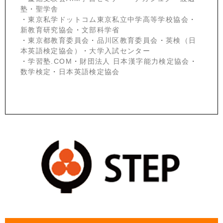
塾
・
聖学舎
・
東京私学ドットコム東京私立中学高等学校協会
・
新教育研究協会
・
文部科学省
・
東京都教育委員会
・
品川区教育委員会
・
英検（日
本英語検定協会）
・
大学入試センター
・
学習塾.COM
・
財団法人 日本漢字能力検定協会
・
数学検定
・
日本英語検定協会