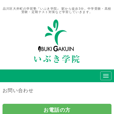
品川区大井町の学習塾『いぶき学院』 駅から徒歩3分。中学受験・高校
受験・定期テスト対策など学習していきます。
N
a
v
i
お問い合わせ
g
a
t
i
o
お電話の方
n