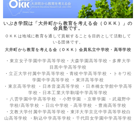
いぶき学院は「大井町から教育を考える会（ＯＫＫ）」の
会員塾です。
ＯＫＫは地域に教育を通して貢献することを目的として活動して
いる団体です。
大井町から教育を考える会（ＯＫＫ）会員私立中学校・高等学校
・
東京女子学園中学高等学校
・
大森学園高等学校
・
多摩大学
目黒中学高等学校
・
立正大学付属中学高等学校
・
青稜中学高等学校
・
トキワ松
学園中学高等学校
・
東洋高等学校
・
東京高等学校
・
日本音楽高等学校
・
日本橋女学館中学高等
学校
・
日本工業大学駒場中学高等学校
・
八雲学園中学高等学校
・
小野学園
・
京華学園
・
武蔵野中
学校/高等学校
・
日出中学校
・高等学校
・
豊南高等学校
・
文教大学付属中学高等学校
・
東洋大学京北中学高等学校白
山高等学校
・
駒込中学高等学校
・
千代田女学園中学高等学校