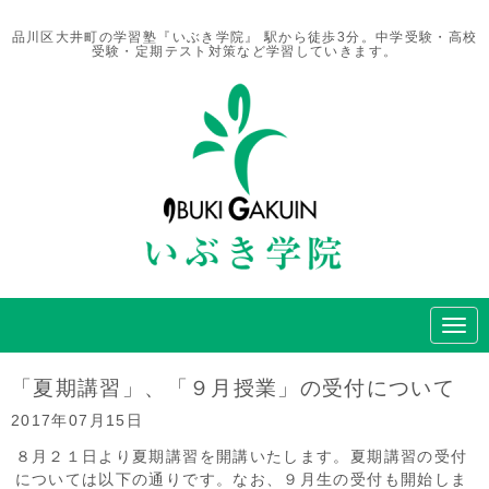
品川区大井町の学習塾『いぶき学院』 駅から徒歩3分。中学受験・高校
受験・定期テスト対策など学習していきます。
N
a
v
i
「夏期講習」、「９月授業」の受付について
g
a
2017年07月15日
t
i
８月２１日より夏期講習を開講いたします。夏期講習の受付
o
については以下の通りです。なお、９月生の受付も開始しま
n