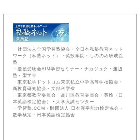
・
社団法人全国学習塾協会
・
全日本私塾教育ネット
ワーク（私塾ネット）
・
英数学院
・
しののめ研成義
塾
・
慶應受験会
AIM学習セミナー
・
ナカジュク
・
渡辺
塾
・
聖学舎
・
東京私学ドットコム東京私立中学高等学校協会
・
新教育研究協会
・
文部科学省
・
東京都教育委員会
・
品川区教育委員会
・
英検（日
本英語検定協会）
・
大学入試センター
・
学習塾.COM
・
財団法人 日本漢字能力検定協会
・
数学検定
・
日本英語検定協会