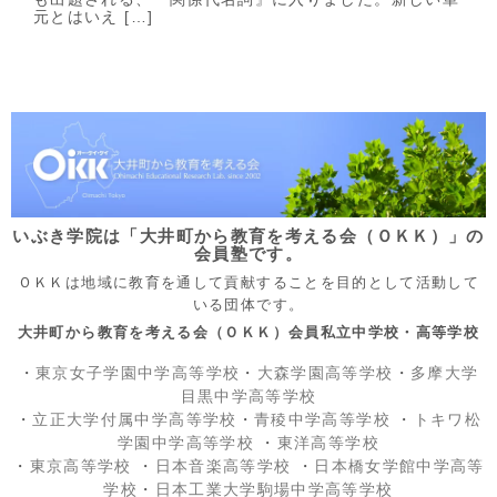
元とはいえ […]
いぶき学院は「大井町から教育を考える会（ＯＫＫ）」の
会員塾です。
ＯＫＫは地域に教育を通して貢献することを目的として活動して
いる団体です。
大井町から教育を考える会（ＯＫＫ）会員私立中学校・高等学校
・
東京女子学園中学高等学校
・
大森学園高等学校
・
多摩大学
目黒中学高等学校
・
立正大学付属中学高等学校
・
青稜中学高等学校
・
トキワ松
学園中学高等学校
・
東洋高等学校
・
東京高等学校
・
日本音楽高等学校
・
日本橋女学館中学高等
学校
・
日本工業大学駒場中学高等学校