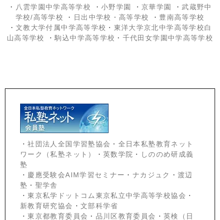
・
八雲学園中学高等学校
・
小野学園
・
京華学園
・
武蔵野中
学校/高等学校
・
日出中学校
・高等学校
・
豊南高等学校
・
文教大学付属中学高等学校
・
東洋大学京北中学高等学校白
山高等学校
・
駒込中学高等学校
・
千代田女学園中学高等学校
・
社団法人全国学習塾協会
・
全日本私塾教育ネット
ワーク（私塾ネット）
・
英数学院
・
しののめ研成義
塾
・
慶應受験会
AIM学習セミナー
・
ナカジュク
・
渡辺
塾
・
聖学舎
・
東京私学ドットコム東京私立中学高等学校協会
・
新教育研究協会
・
文部科学省
・
東京都教育委員会
・
品川区教育委員会
・
英検（日