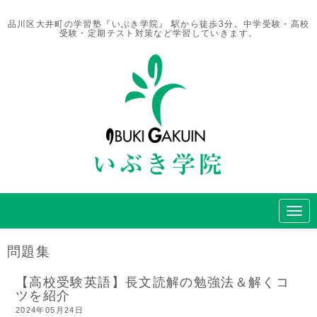
品川区大井町の学習塾『いぶき学院』 駅から徒歩3分。中学受験・高校
受験・定期テスト対策など学習していきます。
N
a
v
i
問題集
g
a
t
【高校受験英語】長文読解の勉強法＆解くコ
i
ツを紹介
o
2024年05月24日
n