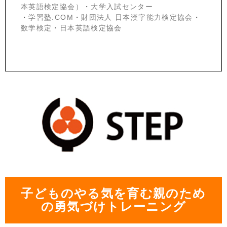
本英語検定協会）
・
大学入試センター
・
学習塾.COM
・
財団法人 日本漢字能力検定協会
・
数学検定
・
日本英語検定協会
子どものやる気を育む親のため
の勇気づけトレーニング