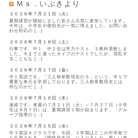
Ｍｓ．いぶきより
２０２６年７月２１日（火）
夏期講習が開始しました皆さん元気に参加しています。
今年は、小学生や個別生が一気に増えました。お問い合
わせ対応の […]
２０２６年７月１８日（土）
行事です。中１、中２生は学力テスト、３教科受験しま
した。今までと違ったタイプのテストでしたが、混乱す
ることもな […]
２０２６年７月１７日（金）
中１英語です。「三人称単数現在のＳ」という、中１で
重要な単元を学習しております。三人称単数現在とは、
何なのかだ […]
２０２６年７月１６日（木）
連絡です。来週の７月２１日（火）～７月２７日（小学
生は８月７日）は、夏期講習１期が始まります。〈グル
ープ指導の […]
２０２６年７月１５日（水）
中３英語Ａクラスです。今回、２学期はどこの中学校で
も出題される、『関係代名詞』に入りました。新しい単