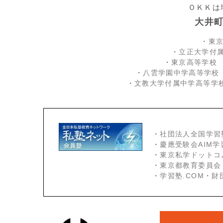
ＯＫＫは
大井
・
東
・
立正大学付
・
東京高等学校
・
八雲学園中学高等学校
・
文教大学付属中学高等学
・
社団法人全国学習
・
慶應受験会
AIM
・
東京私学ドットコ
・
東京都教育委員会
・
学習塾.COM
・
財