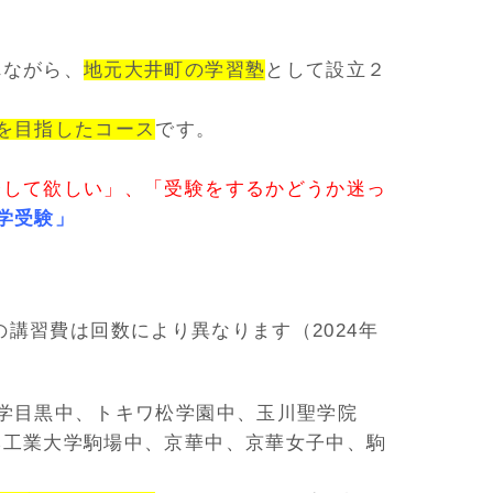
れながら、
地元大井町の学習塾
として設立２
を目指したコース
です。
。
介して欲しい」、「受験をするかどうか迷っ
学受験」
冬の講習費は回数により異なります（2024年
学目黒中、トキワ松学園中、玉川聖学院
本工業大学駒場中、京華中、京華女子中、駒