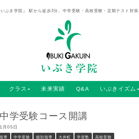
いぶき学院』 駅から徒歩3分。中学受験・高校受験・定期テスト対
クラス
未来実績
Q&A
いぶきイズム
中学受験コース開講
01月05日
指導
中学受験
個別指導
大井町
学習塾
高校受験