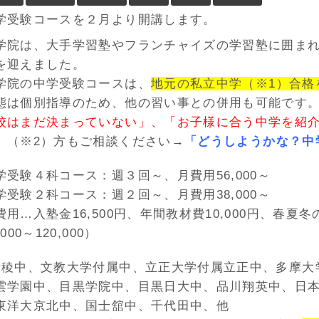
学受験コースを２月より開講します。
学院は、大手学習塾やフランチャイズの学習塾に囲ま
を迎えました。
学院の中学受験コースは、
地元の私立中学（※1）合格
態は個別指導のため、他の習い事との併用も可能です
校はまだ決まっていない」、「お子様に合う中学を紹
」
（※2）方もご相談ください→
「どうしようかな？中
学受験４科コース：週３回～、月費用56,000～
学受験２科コース：週２回～、月費用38,000～
用…入塾金16,500円、年間教材費10,000円、春夏
000～120,000）
青稜中、文教大学付属中、立正大学付属立正中、多摩大
雲学園中、目黒学院中、目黒日大中、品川翔英中、日
東洋大京北中、国士舘中、千代田中、他