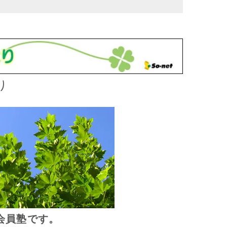
り
会員塾です。