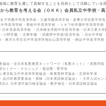
地域に教育を通して貢献することを目的として活動している
町から教育を考える会（ＯＫＫ）会員私立中学校・高
京女子学園中学高等学校
・
大森学園高等学校
・
多摩大学目黒中学高
属中学高等学校
・
青稜中学高等学校
・
トキワ松学園中学高等学校
・
日本音楽高等学校
・
日本橋女学館中学高等学校
・
日本工業大学
・
小野学園
・
京華学園
・
武蔵野中学校/高等学校
・
日出中学校
校
・
東洋大学京北中学高等学校白山高等学校
・
駒込中学高等学校
塾協会
・
全日本私塾教育ネットワーク（私塾ネット）
・
英数学院
学習セミナー
・
ナカジュク
・
渡辺塾
・
聖学舎
ム東京私立中学高等学校協会
・
新教育研究協会
・
文部科学省
・
品川区教育委員会
・
英検（日本英語検定協会）
・
大学入試セン
団法人 日本漢字能力検定協会
・
数学検定
・
日本英語検定協会