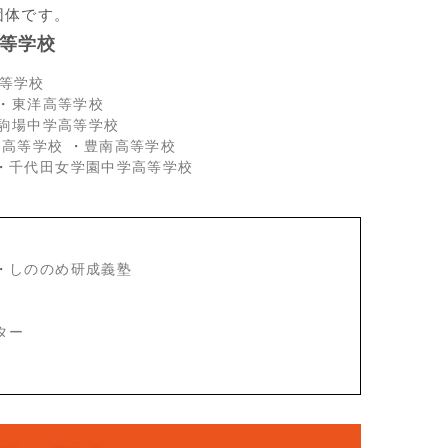
団体です。
等学校
等学校
・
東洋高等学校
駒場中学高等学校
・高等学校
・
豊南高等学校
・
千代田女学園中学高等学校
・
しののめ研成義塾
ター