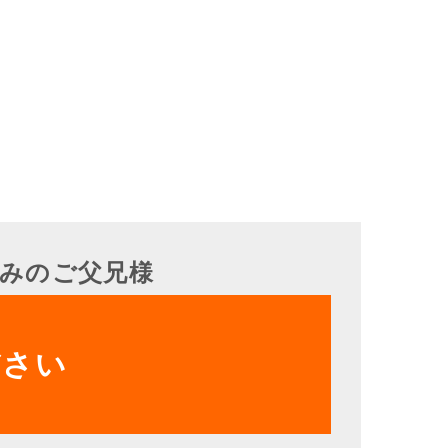
みのご父兄様
ださい