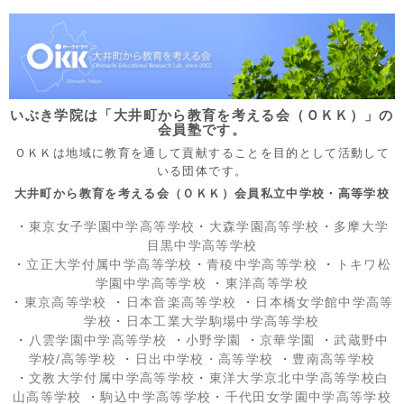
いぶき学院は「大井町から教育を考える会（ＯＫＫ）」の
会員塾です。
ＯＫＫは地域に教育を通して貢献することを目的として活動して
いる団体です。
大井町から教育を考える会（ＯＫＫ）会員私立中学校・高等学校
・
東京女子学園中学高等学校
・
大森学園高等学校
・
多摩大学
目黒中学高等学校
・
立正大学付属中学高等学校
・
青稜中学高等学校
・
トキワ松
学園中学高等学校
・
東洋高等学校
・
東京高等学校
・
日本音楽高等学校
・
日本橋女学館中学高等
学校
・
日本工業大学駒場中学高等学校
・
八雲学園中学高等学校
・
小野学園
・
京華学園
・
武蔵野中
学校/高等学校
・
日出中学校
・高等学校
・
豊南高等学校
・
文教大学付属中学高等学校
・
東洋大学京北中学高等学校白
山高等学校
・
駒込中学高等学校
・
千代田女学園中学高等学校