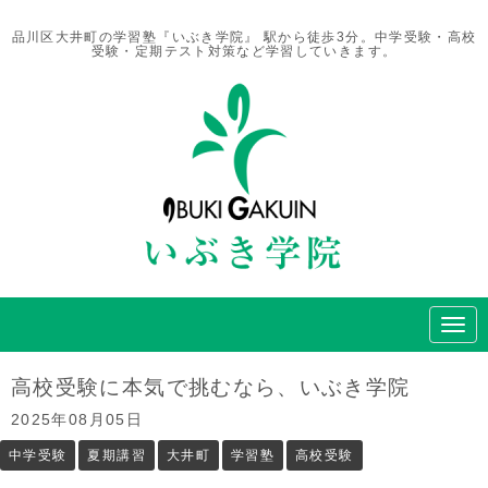
品川区大井町の学習塾『いぶき学院』 駅から徒歩3分。中学受験・高校
受験・定期テスト対策など学習していきます。
N
a
v
i
高校受験に本気で挑むなら、いぶき学院
g
a
2025年08月05日
t
i
中学受験
夏期講習
大井町
学習塾
高校受験
o
n