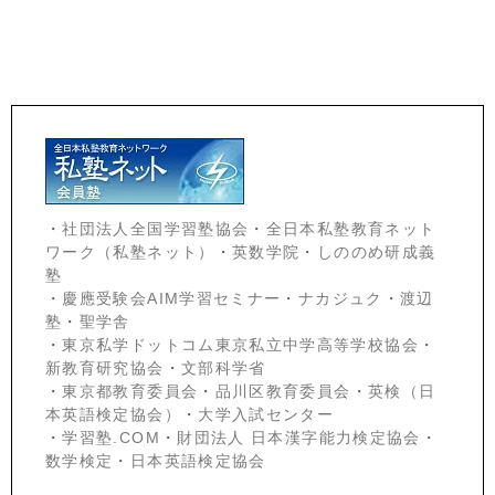
・
社団法人全国学習塾協会
・
全日本私塾教育ネット
ワーク（私塾ネット）
・
英数学院
・
しののめ研成義
塾
・
慶應受験会
AIM学習セミナー
・
ナカジュク
・
渡辺
塾
・
聖学舎
・
東京私学ドットコム東京私立中学高等学校協会
・
新教育研究協会
・
文部科学省
・
東京都教育委員会
・
品川区教育委員会
・
英検（日
本英語検定協会）
・
大学入試センター
・
学習塾.COM
・
財団法人 日本漢字能力検定協会
・
数学検定
・
日本英語検定協会