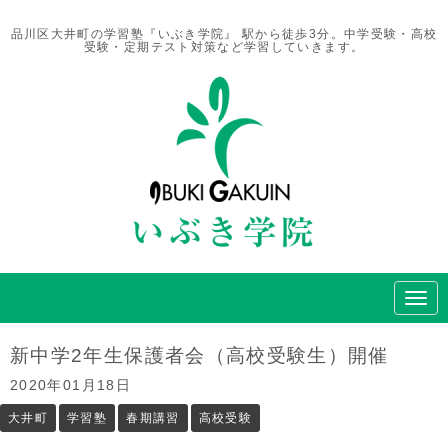
品川区大井町の学習塾『いぶき学院』 駅から徒歩3分。中学受験・高校
受験・定期テスト対策など学習していきます。
N
a
v
i
新中学2年生保護者会（高校受験生）開催
g
a
2020年01月18日
t
i
大井町
学習塾
春期講習
高校受験
o
n