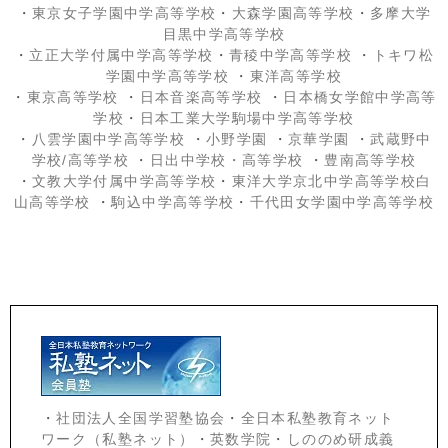
・
東京女子学園中学高等学校
・
大森学園高等学校
・
多摩大学
目黒中学高等学校
・
立正大学付属中学高等学校
・
青稜中学高等学校
・
トキワ松
学園中学高等学校
・
東洋高等学校
・
東京高等学校
・
日本音楽高等学校
・
日本橋女学館中学高等
学校
・
日本工業大学駒場中学高等学校
・
八雲学園中学高等学校
・
小野学園
・
京華学園
・
武蔵野中
学校/高等学校
・
日出中学校
・高等学校
・
豊南高等学校
・
文教大学付属中学高等学校
・
東洋大学京北中学高等学校白
山高等学校
・
駒込中学高等学校
・
千代田女学園中学高等学校
・
社団法人全国学習塾協会
・
全日本私塾教育ネット
ワーク（私塾ネット）
・
英数学院
・
しののめ研成義