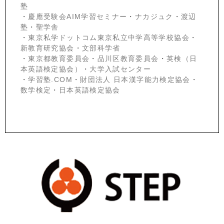
塾
・
慶應受験会
AIM学習セミナー
・
ナカジュク
・
渡辺
塾
・
聖学舎
・
東京私学ドットコム東京私立中学高等学校協会
・
新教育研究協会
・
文部科学省
・
東京都教育委員会
・
品川区教育委員会
・
英検（日
本英語検定協会）
・
大学入試センター
・
学習塾.COM
・
財団法人 日本漢字能力検定協会
・
数学検定
・
日本英語検定協会