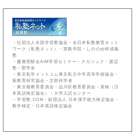
・
社団法人全国学習塾協会
・
全日本私塾教育ネット
ワーク（私塾ネット）
・
英数学院
・
しののめ研成義
塾
・
慶應受験会
AIM学習セミナー
・
ナカジュク
・
渡辺
塾
・
聖学舎
・
東京私学ドットコム東京私立中学高等学校協会
・
新教育研究協会
・
文部科学省
・
東京都教育委員会
・
品川区教育委員会
・
英検（日
本英語検定協会）
・
大学入試センター
・
学習塾.COM
・
財団法人 日本漢字能力検定協会
・
数学検定
・
日本英語検定協会