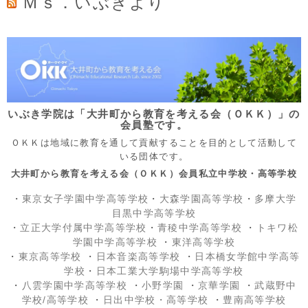
Ｍｓ．いぶきより
いぶき学院は「大井町から教育を考える会（ＯＫＫ）」の
会員塾です。
ＯＫＫは地域に教育を通して貢献することを目的として活動して
いる団体です。
大井町から教育を考える会（ＯＫＫ）会員私立中学校・高等学校
・
東京女子学園中学高等学校
・
大森学園高等学校
・
多摩大学
目黒中学高等学校
・
立正大学付属中学高等学校
・
青稜中学高等学校
・
トキワ松
学園中学高等学校
・
東洋高等学校
・
東京高等学校
・
日本音楽高等学校
・
日本橋女学館中学高等
学校
・
日本工業大学駒場中学高等学校
・
八雲学園中学高等学校
・
小野学園
・
京華学園
・
武蔵野中
学校/高等学校
・
日出中学校
・高等学校
・
豊南高等学校