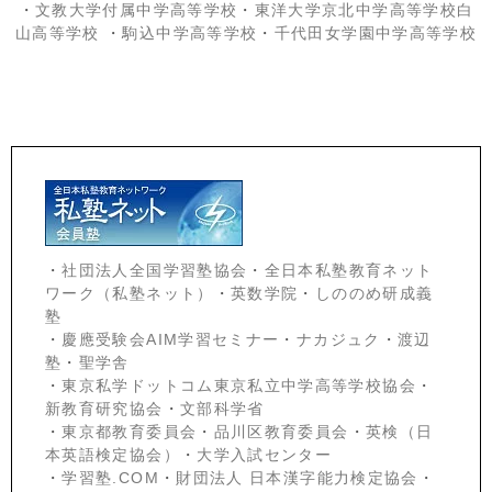
・
文教大学付属中学高等学校
・
東洋大学京北中学高等学校白
山高等学校
・
駒込中学高等学校
・
千代田女学園中学高等学校
・
社団法人全国学習塾協会
・
全日本私塾教育ネット
ワーク（私塾ネット）
・
英数学院
・
しののめ研成義
塾
・
慶應受験会
AIM学習セミナー
・
ナカジュク
・
渡辺
塾
・
聖学舎
・
東京私学ドットコム東京私立中学高等学校協会
・
新教育研究協会
・
文部科学省
・
東京都教育委員会
・
品川区教育委員会
・
英検（日
本英語検定協会）
・
大学入試センター
・
学習塾.COM
・
財団法人 日本漢字能力検定協会
・