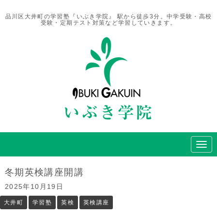
品川区大井町の学習塾『いぶき学院』 駅から徒歩3分。中学受験・高校
受験・定期テスト対策など学習していきます。
N
a
v
i
冬期英検講座開講
g
a
2025年10月19日
t
i
大井町
学習塾
英検
英検講座
o
n