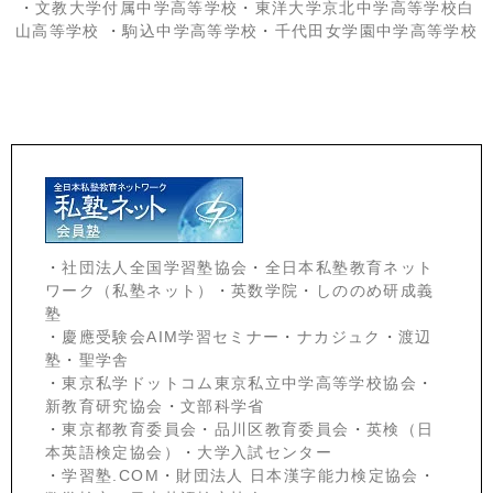
・
文教大学付属中学高等学校
・
東洋大学京北中学高等学校白
山高等学校
・
駒込中学高等学校
・
千代田女学園中学高等学校
・
社団法人全国学習塾協会
・
全日本私塾教育ネット
ワーク（私塾ネット）
・
英数学院
・
しののめ研成義
塾
・
慶應受験会
AIM学習セミナー
・
ナカジュク
・
渡辺
塾
・
聖学舎
・
東京私学ドットコム東京私立中学高等学校協会
・
新教育研究協会
・
文部科学省
・
東京都教育委員会
・
品川区教育委員会
・
英検（日
本英語検定協会）
・
大学入試センター
・
学習塾.COM
・
財団法人 日本漢字能力検定協会
・