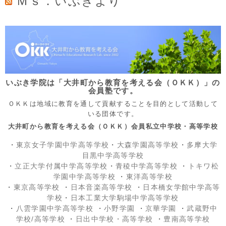
Ｍｓ．いぶきより
いぶき学院は「大井町から教育を考える会（ＯＫＫ）」の
会員塾です。
ＯＫＫは地域に教育を通して貢献することを目的として活動して
いる団体です。
大井町から教育を考える会（ＯＫＫ）会員私立中学校・高等学校
・
東京女子学園中学高等学校
・
大森学園高等学校
・
多摩大学
目黒中学高等学校
・
立正大学付属中学高等学校
・
青稜中学高等学校
・
トキワ松
学園中学高等学校
・
東洋高等学校
・
東京高等学校
・
日本音楽高等学校
・
日本橋女学館中学高等
学校
・
日本工業大学駒場中学高等学校
・
八雲学園中学高等学校
・
小野学園
・
京華学園
・
武蔵野中
学校/高等学校
・
日出中学校
・高等学校
・
豊南高等学校