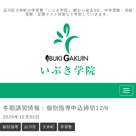
品川区大井町の学習塾『いぶき学院』 駅から徒歩3分。中学受験・高校
受験・定期テスト対策など学習していきます。
N
a
v
i
冬期講習情報：個別指導申込締切12/6
g
a
2025年12月03日
t
i
個別指導
品川区
大井町
学習塾
o
n