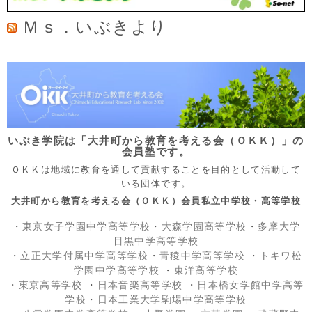
Ｍｓ．いぶきより
いぶき学院は「大井町から教育を考える会（ＯＫＫ）」の
会員塾です。
ＯＫＫは地域に教育を通して貢献することを目的として活動して
いる団体です。
大井町から教育を考える会（ＯＫＫ）会員私立中学校・高等学校
・
東京女子学園中学高等学校
・
大森学園高等学校
・
多摩大学
目黒中学高等学校
・
立正大学付属中学高等学校
・
青稜中学高等学校
・
トキワ松
学園中学高等学校
・
東洋高等学校
・
東京高等学校
・
日本音楽高等学校
・
日本橋女学館中学高等
学校
・
日本工業大学駒場中学高等学校