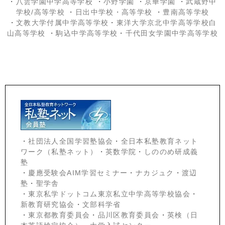
・
八雲学園中学高等学校
・
小野学園
・
京華学園
・
武蔵野中
学校/高等学校
・
日出中学校
・高等学校
・
豊南高等学校
・
文教大学付属中学高等学校
・
東洋大学京北中学高等学校白
山高等学校
・
駒込中学高等学校
・
千代田女学園中学高等学校
・
社団法人全国学習塾協会
・
全日本私塾教育ネット
ワーク（私塾ネット）
・
英数学院
・
しののめ研成義
塾
・
慶應受験会
AIM学習セミナー
・
ナカジュク
・
渡辺
塾
・
聖学舎
・
東京私学ドットコム東京私立中学高等学校協会
・
新教育研究協会
・
文部科学省
・
東京都教育委員会
・
品川区教育委員会
・
英検（日