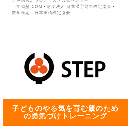
本英語検定協会）
・
大学入試センター
・
学習塾.COM
・
財団法人 日本漢字能力検定協会
・
数学検定
・
日本英語検定協会
子どものやる気を育む親のため
の勇気づけトレーニング