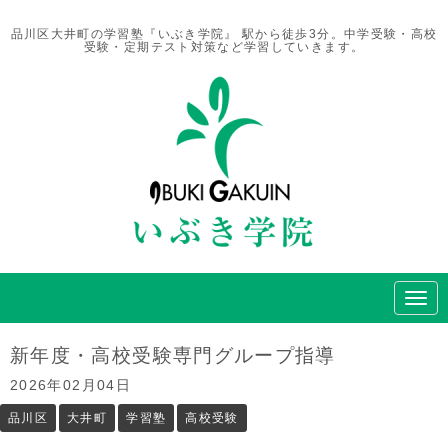
品川区大井町の学習塾『いぶき学院』 駅から徒歩3分。中学受験・高校
受験・定期テスト対策など学習していきます。
N
a
v
i
新年度・高校受験専門グループ指導
g
a
2026年02月04日
t
i
品川区
大井町
学習塾
高校受験
o
n