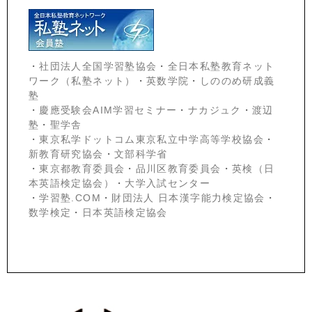
・
社団法人全国学習塾協会
・
全日本私塾教育ネット
ワーク（私塾ネット）
・
英数学院
・
しののめ研成義
塾
・
慶應受験会
AIM学習セミナー
・
ナカジュク
・
渡辺
塾
・
聖学舎
・
東京私学ドットコム東京私立中学高等学校協会
・
新教育研究協会
・
文部科学省
・
東京都教育委員会
・
品川区教育委員会
・
英検（日
本英語検定協会）
・
大学入試センター
・
学習塾.COM
・
財団法人 日本漢字能力検定協会
・
数学検定
・
日本英語検定協会