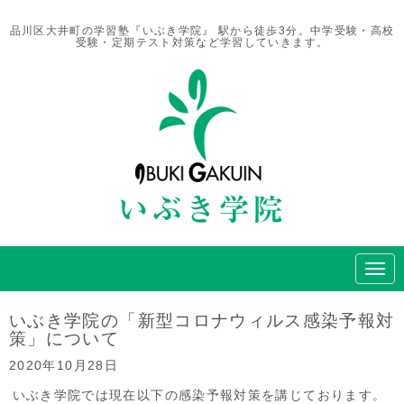
品川区大井町の学習塾『いぶき学院』 駅から徒歩3分。中学受験・高校
受験・定期テスト対策など学習していきます。
N
a
v
i
いぶき学院の「新型コロナウィルス感染予報対
g
策」について
a
t
2020年10月28日
i
o
いぶき学院では現在以下の感染予報対策を講じております。
n