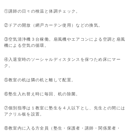
①講師の日々の検温と体調チェック。
②ドアの開放（網戸カーテン使用）などの換気。
③空気清浄機３台稼働。扇風機やエアコンによる空調と扇風
機による空気の循環。
④入退室時のソーシャルディスタンスを保つため床にマー
ク。
⑤教室の机は隣の机と離して配置。
⑥塾生入れ替え時に毎回、机の除菌。
⑦個別指導は１教室に塾生を４人以下とし、先生との間には
アクリル板を設置。
⑧教室内に入る方全員（塾生・保護者・講師・関係業者・