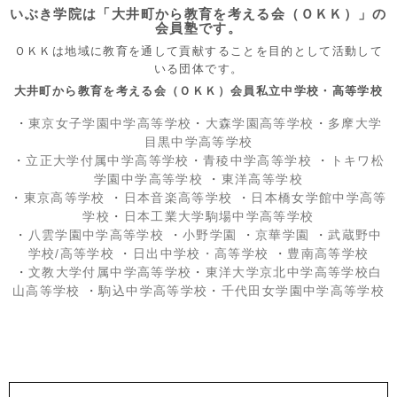
いぶき学院は「大井町から教育を考える会（ＯＫＫ）」の
会員塾です。
ＯＫＫは地域に教育を通して貢献することを目的として活動して
いる団体です。
大井町から教育を考える会（ＯＫＫ）会員私立中学校・高等学校
・
東京女子学園中学高等学校
・
大森学園高等学校
・
多摩大学
目黒中学高等学校
・
立正大学付属中学高等学校
・
青稜中学高等学校
・
トキワ松
学園中学高等学校
・
東洋高等学校
・
東京高等学校
・
日本音楽高等学校
・
日本橋女学館中学高等
学校
・
日本工業大学駒場中学高等学校
・
八雲学園中学高等学校
・
小野学園
・
京華学園
・
武蔵野中
学校/高等学校
・
日出中学校
・高等学校
・
豊南高等学校
・
文教大学付属中学高等学校
・
東洋大学京北中学高等学校白
山高等学校
・
駒込中学高等学校
・
千代田女学園中学高等学校