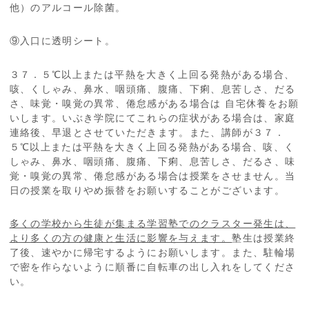
他）のアルコール除菌。
⑨入口に透明シート。
３７．５℃以上または平熱を大きく上回る発熱がある場合、
咳、くしゃみ、鼻水、咽頭痛、腹痛、下痢、息苦しさ、だる
さ、味覚・嗅覚の異常、倦怠感がある場合は 自宅休養をお願
いします。いぶき学院にてこれらの症状がある場合は、家庭
連絡後、早退とさせていただきます。また、講師が３７．
５℃以上または平熱を大きく上回る発熱がある場合、咳、く
しゃみ、鼻水、咽頭痛、腹痛、下痢、息苦しさ、だるさ、味
覚・嗅覚の異常、倦怠感がある場合は授業をさせません。当
日の授業を取りやめ振替をお願いすることがございます。
多くの学校から生徒が集まる学習塾でのクラスター発生は、
より多くの方の健康と生活に影響を与えます。
塾生は授業終
了後、速やかに帰宅するようにお願いします。また、駐輪場
で密を作らないように順番に自転車の出し入れをしてくださ
い。