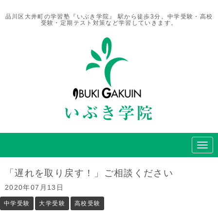
品川区大井町の学習塾『いぶき学院』 駅から徒歩3分。中学受験・高校
受験・定期テスト対策など学習していきます。
N
a
v
i
「遅れを取り戻す！」ご相談ください
g
a
2020年07月13日
t
i
中学受験
大学受験
高校受験
o
n