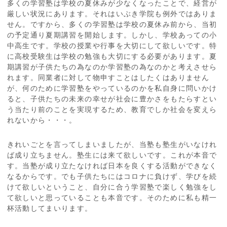
多くの学習塾は学校の夏休みが少なくなったことで、経営が
厳しい状況にあります。それはいぶき学院も例外ではありま
せん。ですから、多くの学習塾は学校の夏休み前から、当初
の予定通り夏期講習を開始します。しかし、学校あっての小
中高生です。学校の授業や行事を大切にして欲しいです。特
に高校受験生は学校の勉強も大切にする必要があります。夏
期講習が子供たちの為なのか学習塾の為なのかと考えさせら
れます。同業者に対して物申すことはしたくはありません
が、何のために学習塾をやっているのかを私自身に問いかけ
ると、子供たちの未来の幸せが社会に豊かさをもたらすとい
う当たり前のことを実現するため、教育でしか社会を変えら
れないから・・・。
きれいごとを言ってしまいましたが、当塾も塾生がいなけれ
ば成り立ちません。塾生には来て欲しいです。これが本音で
す。当塾が成り立たなければ日本を良くする活動ができなく
なるからです。でも子供たちにはコロナに負けず、学びを続
けて欲しいということ、自分に合う学習塾で楽しく勉強をし
て欲しいと思っていることも本音です。そのために私も精一
杯活動してまいります。