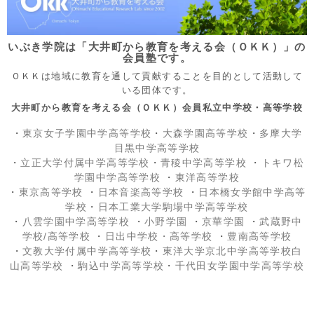
いぶき学院は「大井町から教育を考える会（ＯＫＫ）」の
会員塾です。
ＯＫＫは地域に教育を通して貢献することを目的として活動して
いる団体です。
大井町から教育を考える会（ＯＫＫ）会員私立中学校・高等学校
・
東京女子学園中学高等学校
・
大森学園高等学校
・
多摩大学
目黒中学高等学校
・
立正大学付属中学高等学校
・
青稜中学高等学校
・
トキワ松
学園中学高等学校
・
東洋高等学校
・
東京高等学校
・
日本音楽高等学校
・
日本橋女学館中学高等
学校
・
日本工業大学駒場中学高等学校
・
八雲学園中学高等学校
・
小野学園
・
京華学園
・
武蔵野中
学校/高等学校
・
日出中学校
・高等学校
・
豊南高等学校
・
文教大学付属中学高等学校
・
東洋大学京北中学高等学校白
山高等学校
・
駒込中学高等学校
・
千代田女学園中学高等学校