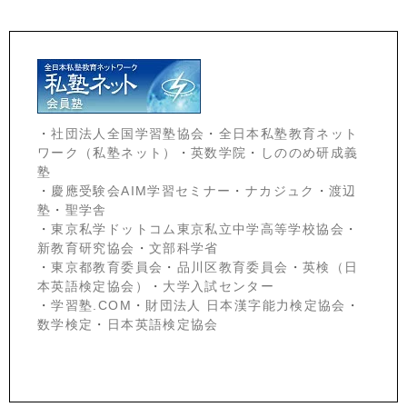
・
社団法人全国学習塾協会
・
全日本私塾教育ネット
ワーク（私塾ネット）
・
英数学院
・
しののめ研成義
塾
・
慶應受験会
AIM学習セミナー
・
ナカジュク
・
渡辺
塾
・
聖学舎
・
東京私学ドットコム東京私立中学高等学校協会
・
新教育研究協会
・
文部科学省
・
東京都教育委員会
・
品川区教育委員会
・
英検（日
本英語検定協会）
・
大学入試センター
・
学習塾.COM
・
財団法人 日本漢字能力検定協会
・
数学検定
・
日本英語検定協会