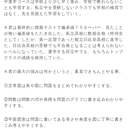
中進学コースは学校より少し早く進み、学校で教わらないこ
とも学習する。私立中を受験しないクラスでも学校の補習で
はなく、先を見据えた学習をしていく。
Ｋ君は最終的に模擬テストで偏差値７５オーバー、見たこと
が無い偏差値をたたき出した。私立高校に数校合格（特待生
として）したが、第一志望であった都立日比谷高校に進学し
た。日比谷高校の受験でも不合格となることは考えられない
レベルになっていた。通学する区立中でも、もちろんトップ
クラスの成績を維持していた。
Ｋ君の最大の強みは何かというと、素直できちんとやる事。
①文章題は表や図に問題をまとめてわかりやすくする。
②関数は関数の式や座標を問題のグラフに書き込みわかりや
すくする。
③平面図形は問題に書いてある長さや角度を図に丁寧に書き
こみ考えやすくする。