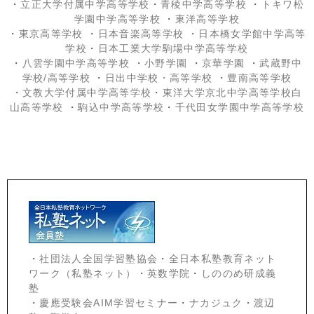
・
立正大学付属中学高等学校
・
青稜中学高等学校
・
トキワ松
学園中学高等学校
・
東洋高等学校
・
東京高等学校
・
日本音楽高等学校
・
日本橋女学館中学高等
学校
・
日本工業大学駒場中学高等学校
・
八雲学園中学高等学校
・
小野学園
・
京華学園
・
武蔵野中
学校/高等学校
・
日出中学校
・高等学校
・
豊南高等学校
・
文教大学付属中学高等学校
・
東洋大学京北中学高等学校白
山高等学校
・
駒込中学高等学校
・
千代田女学園中学高等学校
・
社団法人全国学習塾協会
・
全日本私塾教育ネット
ワーク（私塾ネット）
・
英数学院
・
しののめ研成義
塾
・
慶應受験会
AIM学習セミナー
・
ナカジュク
・
渡辺