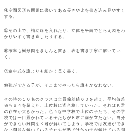
④空間図形も問題に書いてある長さや比を書き込み見やすく
する。
⑤その上で、補助線を入れたり、立体を平面でとらえ図をわ
かりやすく書き直したりする。
⑥確率も樹形図をきちんと書き、表を書き丁寧に解いてい
く。
⑦途中式を誰よりも細かく長く書く。
勉強ができる子が、そこまでやったら誰もかなわない。
その時の１０名のクラスは全員偏差値６０を超え、平均偏差
値も６４を超えた。上位校に皆合格していった。それはＫ君
の存在が大きかった。色々な中学校で上位の子たち、その学
校では一目置かれている子たちがＫ君に歯が立たない。自分
ができない難問をＫ君が解いてしまう。学校では友達ができ
ない問題を解いている子たちが塾では他の子が解けている問