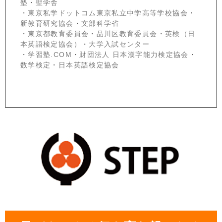
塾
・
聖学舎
・
東京私学ドットコム東京私立中学高等学校協会
・
新教育研究協会
・
文部科学省
・
東京都教育委員会
・
品川区教育委員会
・
英検（日
本英語検定協会）
・
大学入試センター
・
学習塾.COM
・
財団法人 日本漢字能力検定協会
・
数学検定
・
日本英語検定協会