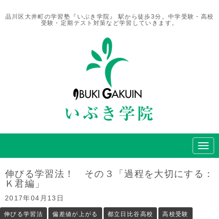
品川区大井町の学習塾『いぶき学院』 駅から徒歩3分。中学受験・高校
受験・定期テスト対策など学習していきます。
N
a
v
i
伸びる学習法！ その３「過程を大切にする：
g
Ｋ君編」
a
t
2017年04月13日
i
o
伸びる学習法
偏差値が上がる
都立日比谷高校
高校受験
n